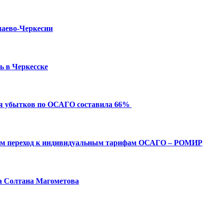
чаево-Черкесии
ь в Черкесске
ия убытков по ОСАГО составила 66%
ым переход к индивидуальным тарифам ОСАГО – РОМИР
а Солтана Магометова