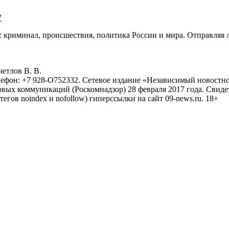
7
: криминал, происшествия, политика России и мира. Отправляя 
eтлoв B. B.
лефон: +7 928-O752332. Сетевое издание «Независимый новостно
овых коммуникаций (Роскомнадзор) 28 февраля 2017 года. Свиде
тегов noindex и nofollow) гиперссылки на сайт 09-news.ru. 18+