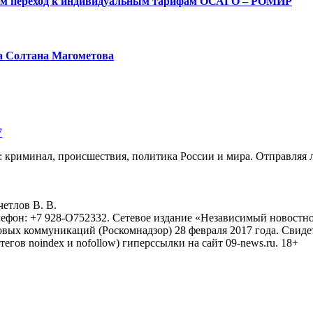
ым переход к индивидуальным тарифам ОСАГО – РОМИР
а Солтана Магометова
7
: криминал, происшествия, политика России и мира. Отправляя 
eтлoв B. B.
лефон: +7 928-O752332. Сетевое издание «Независимый новостно
овых коммуникаций (Роскомнадзор) 28 февраля 2017 года. Свиде
тегов noindex и nofollow) гиперссылки на сайт 09-news.ru. 18+