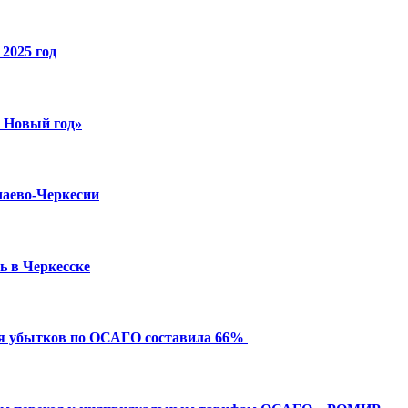
2025 год
й Новый год»
чаево-Черкесии
ь в Черкесске
ия убытков по ОСАГО составила 66%