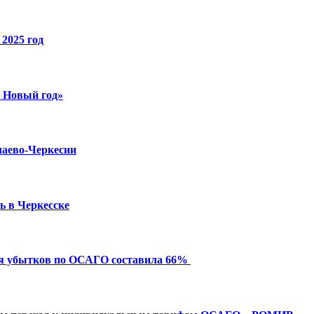
2025 год
й Новый год»
чаево-Черкесии
ь в Черкесске
ия убытков по ОСАГО составила 66%