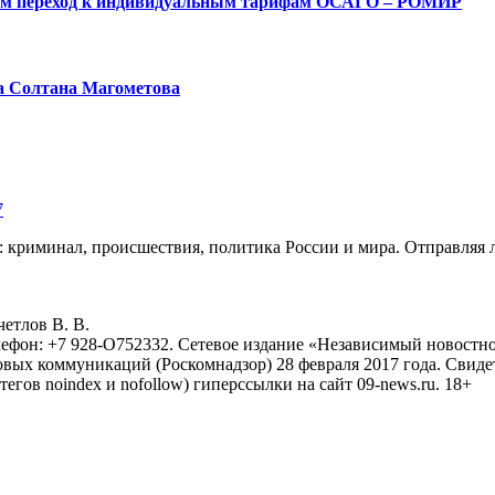
ым переход к индивидуальным тарифам ОСАГО – РОМИР
а Солтана Магометова
7
: криминал, происшествия, политика России и мира. Отправляя 
eтлoв B. B.
лефон: +7 928-O752332. Сетевое издание «Независимый новостно
овых коммуникаций (Роскомнадзор) 28 февраля 2017 года. Свиде
тегов noindex и nofollow) гиперссылки на сайт 09-news.ru. 18+