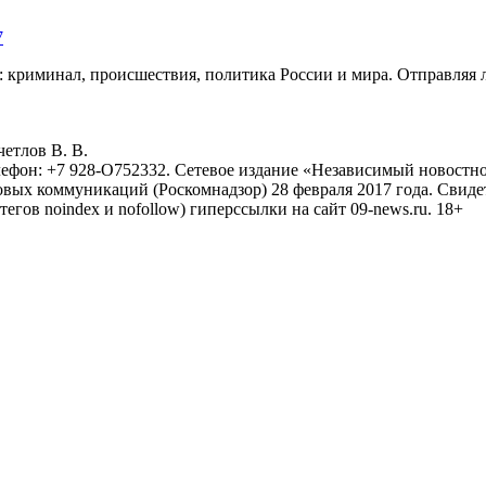
7
: криминал, происшествия, политика России и мира. Отправляя 
eтлoв B. B.
лефон: +7 928-O752332. Сетевое издание «Независимый новостно
овых коммуникаций (Роскомнадзор) 28 февраля 2017 года. Свиде
тегов noindex и nofollow) гиперссылки на сайт 09-news.ru. 18+