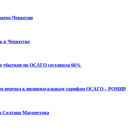
чаево-Черкесии
ь в Черкесске
ия убытков по ОСАГО составила 66%
ым переход к индивидуальным тарифам ОСАГО – РОМИР
а Солтана Магометова