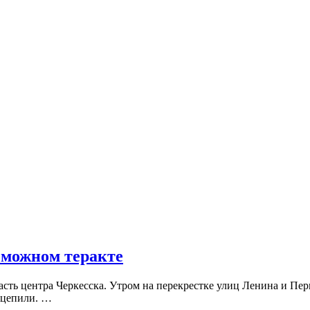
зможном теракте
асть центра Черкесска. Утром на перекрестке улиц Ленина и П
 оцепили. …