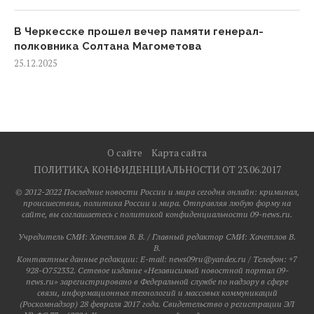
В Черкесске прошел вечер памяти генерал-
полковника Солтана Магометова
25.12.2025
О сайте
Карта сайта
ПОЛИТИКА КОНФИДЕНЦИАЛЬНОСТИ ОТ 23.06.2017
© 2012-2022 Последние новости России и мира сегодня онлайн: криминал,
происшествия, политика России и мира. Отправляя любую форму на
сайте, вы соглашаетесь с политикой конфиденциальности 09-news.ru.
Учредитель СМИ: Хaчeтлoв B. B. / Главный редактор СМИ: Хaчeтлoв B.
B.
Контактные данные редакции: E-mail: news09ru@yandex.ru / Телефон: +7
928-O752332. Сетевое издание «Независимый новостной портал 09-
news.ru» зарегистрировано в Федеральной службе по надзору в сфере
связи, информационных технологий и массовых коммуникаций
(Роскомнадзор) 28 февраля 2017 года. Свидетельство о регистрации ЭЛ