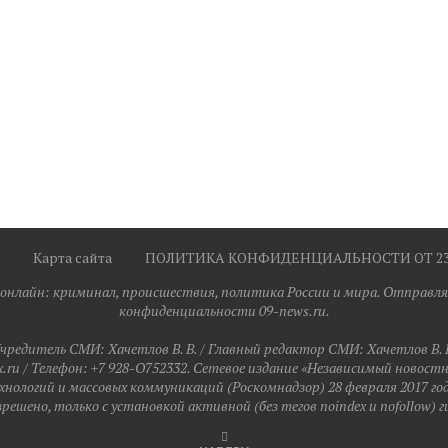
Карта сайта
ПОЛИТИКА КОНФИДЕНЦИАЛЬНОСТИ ОТ 23.0
я онлайн: криминал, происшествия, политика России и мира. Отправля
конфиденциальности 09-news.ru.
чредитель СМИ: Хaчeтлoв B. B. / Главный редактор СМИ: Хaчeтлoв B. 
ru / Телефон: +7 928-O752332. Сетевое издание «Независимый новост
хнологий и массовых коммуникаций (Роскомнадзор) 28 февраля 2017 го
ешено, только с установкой активной (без тегов noindex и nofollow) г