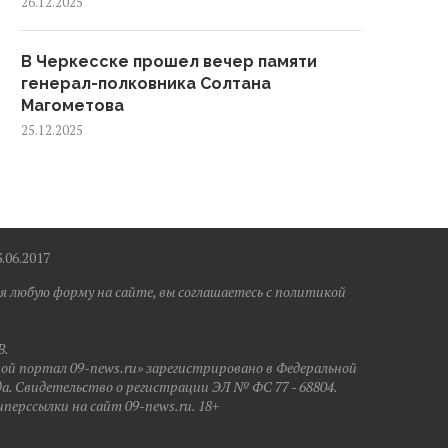
26.12.2025
В Черкесске прошел вечер памяти
генерал-полковника Солтана
Магометова
25.12.2025
6.2017
я любую форму на сайте, вы соглашаетесь с политикой
B.
ной портал 09-news.ru» зарегистрировано в Федеральной
да. Свидетельство о регистрации ЭЛ № ФС 77 - 68804.
иперссылки на сайт 09-news.ru. 18+