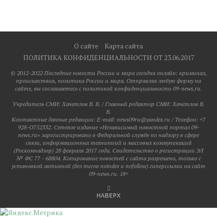
О сайте
Карта сайта
ПОЛИТИКА КОНФИДЕНЦИАЛЬНОСТИ ОТ 23.06.2017
© 2012-2022 Последние новости России и мира сегодня онлайн: криминал,
происшествия, политика России и мира. Отправляя любую форму на
сайте, вы соглашаетесь с политикой конфиденциальности 09-news.ru.
Учредитель СМИ: Хaчeтлoв B. B. / Главный редактор СМИ: Хaчeтлoв B.
B.
Контактные данные редакции: E-mail: news09ru@yandex.ru / Телефон: +7
928-O752332. Сетевое издание «Независимый новостной портал 09-
news.ru» зарегистрировано в Федеральной службе по надзору в сфере
связи, информационных технологий и массовых коммуникаций
(Роскомнадзор) 28 февраля 2017 года. Свидетельство о регистрации ЭЛ
№ ФС 77 - 68804. Копирование новостей с сайта разрешено, только с
установкой активной (без тегов noindex и nofollow) гиперссылки на сайт
09-news.ru. 18+
НАВЕРХ