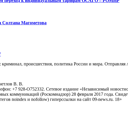
ым переход к индивидуальным тарифам ОСАГО – РОМИР
а Солтана Магометова
7
: криминал, происшествия, политика России и мира. Отправляя 
eтлoв B. B.
лефон: +7 928-O752332. Сетевое издание «Независимый новостно
овых коммуникаций (Роскомнадзор) 28 февраля 2017 года. Свиде
тегов noindex и nofollow) гиперссылки на сайт 09-news.ru. 18+