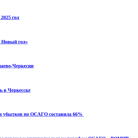
2025 год
й Новый год»
чаево-Черкесии
ь в Черкесске
ия убытков по ОСАГО составила 66%