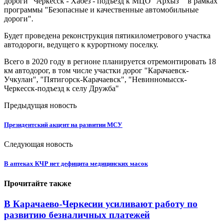
дороги "Черкесск - Хабез - подъезд к МЦО "Архыз"" в рамках
программы "Безопасные и качественные автомобильные
дороги".
Будет проведена реконструкция пятикилометрового участка
автодороги, ведущего к курортному поселку.
Всего в 2020 году в регионе планируется отремонтировать 18
км автодорог, в том числе участки дорог "Карачаевск-
Учкулан", "Пятигорск-Карачаевск", "Невинномысск-
Черкесск-подъезд к селу Дружба"
Предыдущая новость
Президентский акцент на развитии МСУ
Следующая новость
В аптеках КЧР нет дефицита медицинских масок
Прочитайте также
В Карачаево-Черкесии усиливают работу по
развитию безналичных платежей