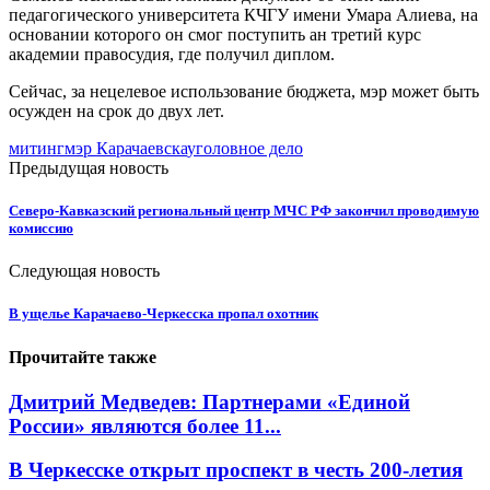
педагогического университета КЧГУ имени Умара Алиева, на
основании которого он смог поступить ан третий курс
академии правосудия, где получил диплом.
Сейчас, за нецелевое использование бюджета, мэр может быть
осужден на срок до двух лет.
митинг
мэр Карачаевска
уголовное дело
Предыдущая новость
Северо-Кавказский региональный центр МЧС РФ закончил проводимую
комиссию
Следующая новость
В ущелье Карачаево-Черкесска пропал охотник
Прочитайте также
Дмитрий Медведев: Партнерами «Единой
России» являются более 11...
В Черкесске открыт проспект в честь 200-летия