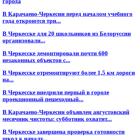
города
В Карачаево-Черкесии перед началом учебного
года откроются три...
В Черкесске для 20 школьников из Белоруссии
организовали...
В Черкесске демонтировали почти 600
незаконных объектов с...
В Черкесске отремонтируют более 1,5 км дороги
на...
В Черкесске внедрили первый в городе
проекционный пешеходный...
В Карачаево-Черкесии объявлен августовский
месячник чистоты: субботник охватит...
В Черкесске завершена проверка готовности
школ к началу...