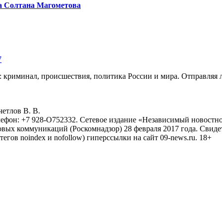
а Солтана Магометова
7
: криминал, происшествия, политика России и мира. Отправляя 
eтлoв B. B.
лефон: +7 928-O752332. Сетевое издание «Независимый новостно
овых коммуникаций (Роскомнадзор) 28 февраля 2017 года. Свиде
тегов noindex и nofollow) гиперссылки на сайт 09-news.ru. 18+