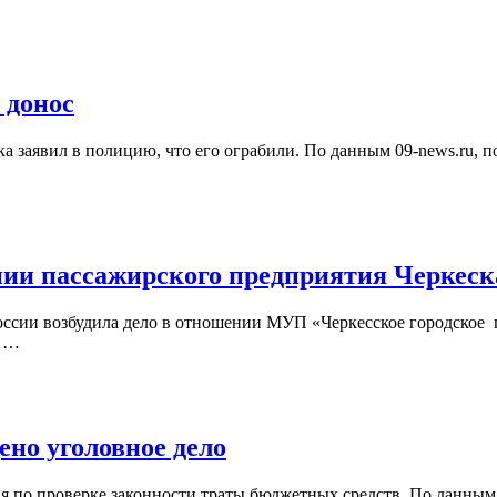
 донос
ка заявил в полицию, что его ограбили. По данным 09-news.ru, п
нии пассажирского предприятия Черкеск
России возбудила дело в отношении МУП «Черкесское городское
к …
ено уголовное дело
по проверке законности траты бюджетных средств. По данным 