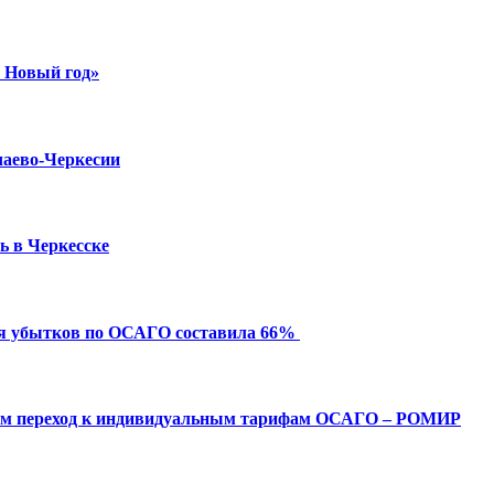
й Новый год»
чаево-Черкесии
ь в Черкесске
ия убытков по ОСАГО составила 66%
ым переход к индивидуальным тарифам ОСАГО – РОМИР