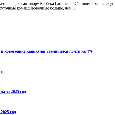
арачаевочеркесавтодор» Казбека Гаппоева. Обвиняется он в зл
е суточные командировочные больше, чем …
 в новогодние каникулы увеличился почти на 4%
ати
ы за 2025 год
2025 год