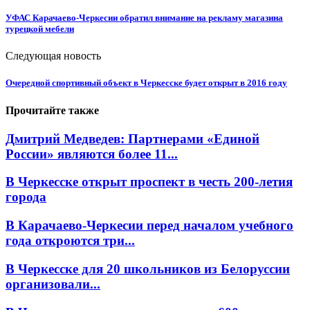
УФАС Карачаево-Черкесии обратил внимание на рекламу магазина
турецкой мебели
Следующая новость
Очередной спортивный объект в Черкесске будет открыт в 2016 году
Прочитайте также
Дмитрий Медведев: Партнерами «Единой
России» являются более 11...
В Черкесске открыт проспект в честь 200-летия
города
В Карачаево-Черкесии перед началом учебного
года откроются три...
В Черкесске для 20 школьников из Белоруссии
организовали...