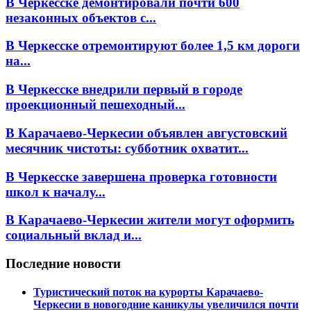
В Черкесске демонтировали почти 600
незаконных объектов с...
В Черкесске отремонтируют более 1,5 км дороги
на...
В Черкесске внедрили первый в городе
проекционный пешеходный...
В Карачаево-Черкесии объявлен августовский
месячник чистоты: субботник охватит...
В Черкесске завершена проверка готовности
школ к началу...
В Карачаево-Черкесии жители могут оформить
социальный вклад и...
Последние новости
Туристический поток на курорты Карачаево-
Черкесии в новогодние каникулы увеличился почти