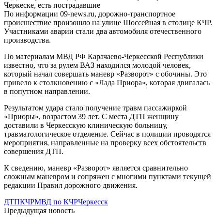
По информации 09-news.ru, дорожно-транспортное
происшествие произошло на улице Шоссейная в столице КЧР.
Участниками аварии стали два автомобиля отечественного
производства.
По материалам МВД РФ Карачаево-Черкесской Республики
известно, что за рулем ВАЗ находился молодой человек,
который начал совершать маневр «Разворот» с обочины. Это
привело к столкновению с «Лада Приора», которая двигалась
в попутном направлении.
Результатом удара стало получение травм пассажиркой
«Приоры», возрастом 39 лет. С места ДТП женщину
доставили в Черкесскую клиническую больницу,
травматологическое отделение. Сейчас в полиции проводятся
мероприятия, направленные на проверку всех обстоятельств
совершения ДТП.
К сведению, маневр «Разворот» является сравнительно
сложным маневром и сопряжен с многими пунктами текущей
редакции Правил дорожного движения.
ДТП
КЧР
МВД по КЧР
Черкесск
Предыдущая новость