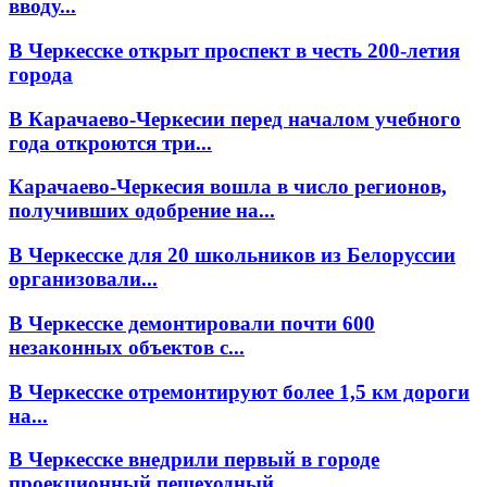
вводу...
В Черкесске открыт проспект в честь 200-летия
города
В Карачаево-Черкесии перед началом учебного
года откроются три...
Карачаево-Черкесия вошла в число регионов,
получивших одобрение на...
В Черкесске для 20 школьников из Белоруссии
организовали...
В Черкесске демонтировали почти 600
незаконных объектов с...
В Черкесске отремонтируют более 1,5 км дороги
на...
В Черкесске внедрили первый в городе
проекционный пешеходный...