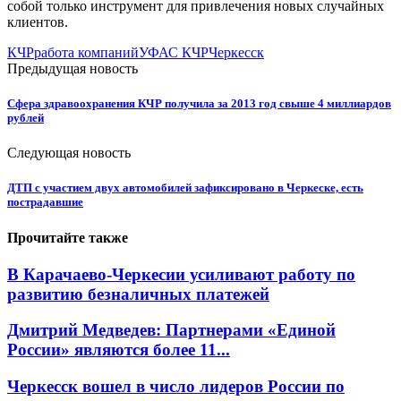
собой только инструмент для привлечения новых случайных
клиентов.
КЧР
работа компаний
УФАС КЧР
Черкесск
Предыдущая новость
Сфера здравоохранения КЧР получила за 2013 год свыше 4 миллиардов
рублей
Следующая новость
ДТП с участием двух автомобилей зафиксировано в Черкеске, есть
пострадавшие
Прочитайте также
В Карачаево-Черкесии усиливают работу по
развитию безналичных платежей
Дмитрий Медведев: Партнерами «Единой
России» являются более 11...
Черкесск вошел в число лидеров России по