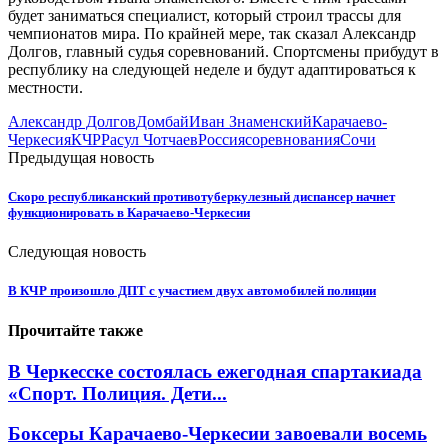
будет заниматься специалист, который строил трассы для
чемпионатов мира. По крайней мере, так сказал Александр
Долгов, главный судья соревнований. Спортсмены прибудут в
республику на следующей неделе и будут адаптироваться к
местности.
Александр Долгов
Домбай
Иван Знаменский
Карачаево-
Черкесия
КЧР
Расул Чотчаев
Россия
соревнования
Сочи
Предыдущая новость
Скоро республиканский противотуберкулезный диспансер начнет
функционировать в Карачаево-Черкесии
Следующая новость
В КЧР произошло ДПТ с участием двух автомобилей полиции
Прочитайте также
В Черкесске состоялась ежегодная спартакиада
«Спорт. Полиция. Дети...
Боксеры Карачаево-Черкесии завоевали восемь