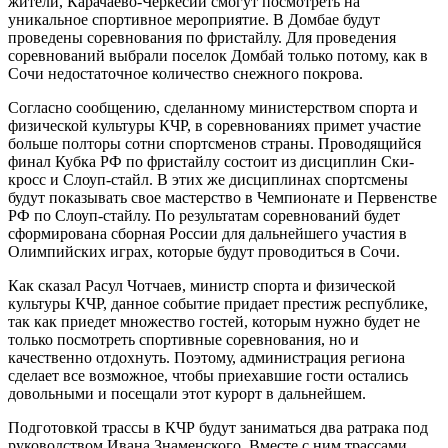
жители, Карачаево-Черкесии смогут посмотреть на
уникальное спортивное мероприятие. В Домбае будут
проведены соревнования по фристайлу. Для проведения
соревнований выбрали поселок Домбай только потому, как в
Сочи недостаточное количество снежного покрова.
Согласно сообщению, сделанному министерством спорта и
физической культуры КЧР, в соревнованиях примет участие
больше полторы сотни спортсменов страны. Проводящийся
финал Кубка РФ по фристайлу состоит из дисциплин Ски-
кросс и Слоуп-стайл. В этих же дисциплинах спортсмены
будут показывать свое мастерство в Чемпионате и Первенстве
РФ по Слоуп-стайлу. По результатам соревнований будет
сформирована сборная России для дальнейшего участия в
Олимпийских играх, которые будут проводиться в Сочи.
Как сказал Расул Чотчаев, министр спорта и физической
культуры КЧР, данное событие придает престиж республике,
так как приедет множество гостей, которым нужно будет не
только посмотреть спортивные соревнования, но и
качественно отдохнуть. Поэтому, администрация региона
сделает все возможное, чтобы приехавшие гости остались
довольными и посещали этот курорт в дальнейшем.
Подготовкой трассы в КЧР будут заниматься два ратрака под
руководством Ивана Знаменского. Вместе с ним трассами