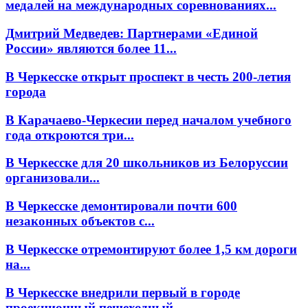
медалей на международных соревнованиях...
Дмитрий Медведев: Партнерами «Единой
России» являются более 11...
В Черкесске открыт проспект в честь 200-летия
города
В Карачаево-Черкесии перед началом учебного
года откроются три...
В Черкесске для 20 школьников из Белоруссии
организовали...
В Черкесске демонтировали почти 600
незаконных объектов с...
В Черкесске отремонтируют более 1,5 км дороги
на...
В Черкесске внедрили первый в городе
проекционный пешеходный...