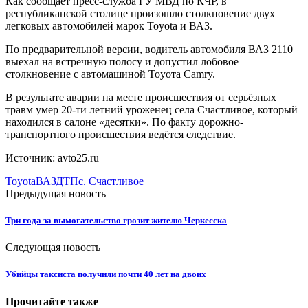
Как сообщает пресс-служба ГУ МВД по КЧР, в
республиканской столице произошло столкновение двух
легковых автомобилей марок Toyota и ВАЗ.
По предварительной версии, водитель автомобиля ВАЗ 2110
выехал на встречную полосу и допустил лобовое
столкновение с автомашиной Тоyoта Camry.
В результате аварии на месте происшествия от серьёзных
травм умер 20-ти летний уроженец села Счастливое, который
находился в салоне «десятки». По факту дорожно-
транспортного происшествия ведётся следствие.
Источник: avto25.ru
Toyota
ВАЗ
ДТП
с. Счастливое
Предыдущая новость
Три года за вымогательство грозит жителю Черкесска
Следующая новость
Убийцы таксиста получили почти 40 лет на двоих
Прочитайте также