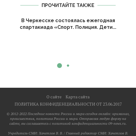
ПРОЧИТАЙТЕ ТАКЖЕ
В Черкесске состоялась ежегодная
спартакиада «Спорт. Полиция. Дети...
О сайте
Карта сайта
ПОЛИТИКА КОНФИДЕНЦИАЛЬНОСТИ ОТ 23.06.2017
© 2012-2022 Последние новости России и мира сегодня онлайн: криминал,
происшествия, политика России и мира. Отправляя любую форму на
сайте, вы соглашаетесь с политикой конфиденциальности 09-news.ru.
Учредитель СМИ: Хaчeтлoв B. B. / Главный редактор СМИ: Хaчeтлoв B.