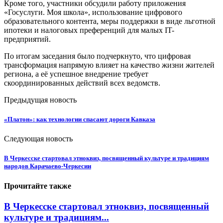
Кроме того, участники обсудили работу приложения
«Госуслуги. Моя школа», использование цифрового
образовательного контента, меры поддержки в виде льготной
ипотеки и налоговых преференций для малых IT-
предприятий.
По итогам заседания было подчеркнуто, что цифровая
трансформация напрямую влияет на качество жизни жителей
региона, а её успешное внедрение требует
скоординированных действий всех ведомств.
Предыдущая новость
«Платон»: как технологии спасают дороги Кавказа
Следующая новость
В Черкесске стартовал этноквиз, посвященный культуре и традициям
народов Карачаево-Черкесии
Прочитайте также
В Черкесске стартовал этноквиз, посвященный
культуре и традициям...