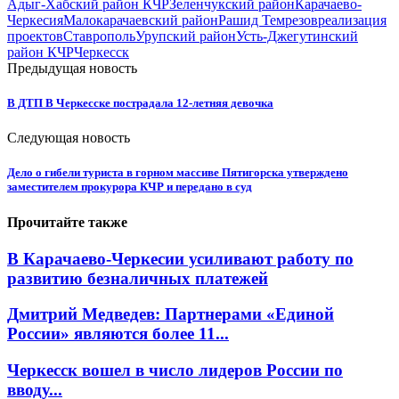
Адыг-Хабский район КЧР
Зеленчукский район
Карачаево-
Черкесия
Малокарачаевский район
Рашид Темрезов
реализация
проектов
Ставрополь
Урупский район
Усть-Джегутинский
район КЧР
Черкесск
Предыдущая новость
В ДТП В Черкесске пострадала 12-летняя девочка
Следующая новость
Дело о гибели туриста в горном массиве Пятигорска утверждено
заместителем прокурора КЧР и передано в суд
Прочитайте также
В Карачаево-Черкесии усиливают работу по
развитию безналичных платежей
Дмитрий Медведев: Партнерами «Единой
России» являются более 11...
Черкесск вошел в число лидеров России по
вводу...