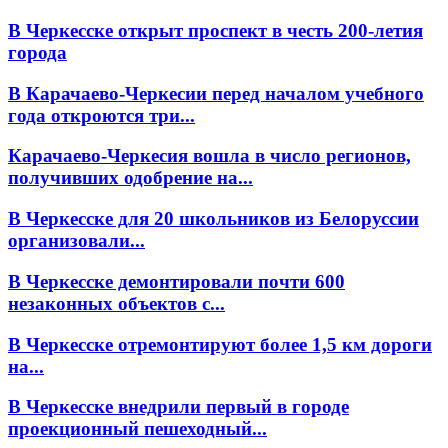
В Черкесске открыт проспект в честь 200-летия
города
В Карачаево-Черкесии перед началом учебного
года откроются три...
Карачаево-Черкесия вошла в число регионов,
получивших одобрение на...
В Черкесске для 20 школьников из Белоруссии
организовали...
В Черкесске демонтировали почти 600
незаконных объектов с...
В Черкесске отремонтируют более 1,5 км дороги
на...
В Черкесске внедрили первый в городе
проекционный пешеходный...