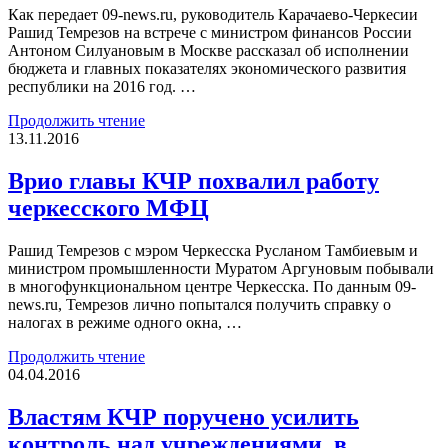
Как передает 09-news.ru, руководитель Карачаево-Черкесии
Рашид Темрезов на встрече с министром финансов России
Антоном Силуановым в Москве рассказал об исполнении
бюджета и главных показателях экономического развития
республики на 2016 год. …
Продолжить чтение
13.11.2016
Врио главы КЧР похвалил работу
черкесского МФЦ
Рашид Темрезов с мэром Че­ркесска Русланом Тамбиевым и
министром промышле­нности Муратом Аргуновым побывали
в многофун­кциональном центре Черкесска. По данным 09-
news.ru, Темрезов лично попытался получить справку о
налогах в режиме одного окна, …
Продолжить чтение
04.04.2016
Властям КЧР поручено усилить
контроль над учреждениями, в