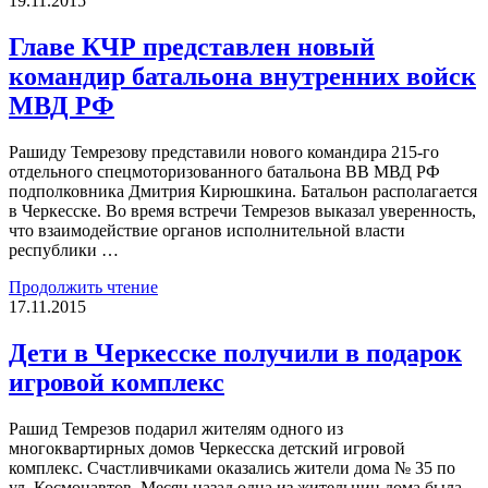
19.11.2015
Главе КЧР представлен новый
командир батальона внутренних войск
МВД РФ
Рашиду Темрезову представили нового командира 215-го
отдельного спецмоторизованного батальона ВВ МВД РФ
подполковника Дмитрия Кирюшкина. Батальон располагается
в Черкесске. Во время встречи Темрезов выказал уверенность,
что взаимодействие органов исполнительной власти
республики …
Продолжить чтение
17.11.2015
Дети в Черкесске получили в подарок
игровой комплекс
Рашид Темрезов подарил жителям одного из
многоквартирных домов Черкесска детский игровой
комплекс. Счастливчиками оказались жители дома № 35 по
ул. Космонавтов. Месяц назад одна из жительниц дома была