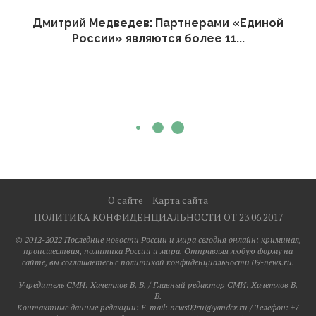
Дмитрий Медведев: Партнерами «Единой
России» являются более 11...
О сайте
Карта сайта
ПОЛИТИКА КОНФИДЕНЦИАЛЬНОСТИ ОТ 23.06.2017
© 2012-2022 Последние новости России и мира сегодня онлайн: криминал,
происшествия, политика России и мира. Отправляя любую форму на
сайте, вы соглашаетесь с политикой конфиденциальности 09-news.ru.
Учредитель СМИ: Хaчeтлoв B. B. / Главный редактор СМИ: Хaчeтлoв B.
B.
Контактные данные редакции: E-mail: news09ru@yandex.ru / Телефон: +7