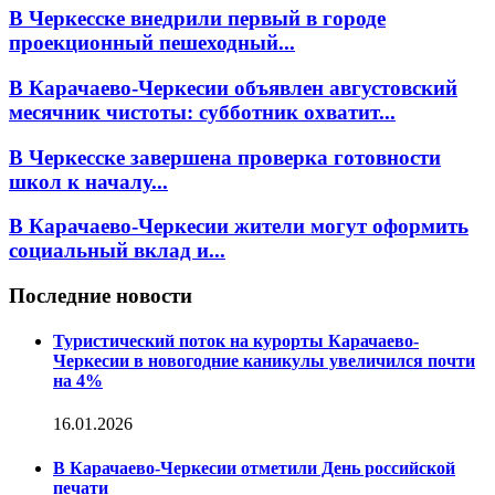
В Черкесске внедрили первый в городе
проекционный пешеходный...
В Карачаево-Черкесии объявлен августовский
месячник чистоты: субботник охватит...
В Черкесске завершена проверка готовности
школ к началу...
В Карачаево-Черкесии жители могут оформить
социальный вклад и...
Последние новости
Туристический поток на курорты Карачаево-
Черкесии в новогодние каникулы увеличился почти
на 4%
16.01.2026
В Карачаево-Черкесии отметили День российской
печати