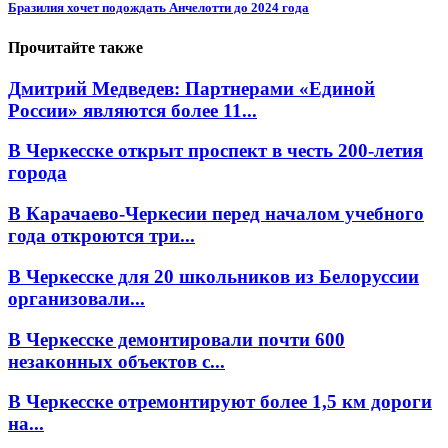
Бразилия хочет подождать Анчелотти до 2024 года
Прочитайте также
Дмитрий Медведев: Партнерами «Единой
России» являются более 11...
В Черкесске открыт проспект в честь 200-летия
города
В Карачаево-Черкесии перед началом учебного
года откроются три...
В Черкесске для 20 школьников из Белоруссии
организовали...
В Черкесске демонтировали почти 600
незаконных объектов с...
В Черкесске отремонтируют более 1,5 км дороги
на...