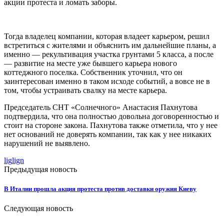
акции протеста и ломать заборы.
Тогда владелец компании, которая владеет карьером, решил
встретиться с жителями и объяснить им дальнейшие планы, а
именно — рекультивация участка грунтами 5 класса, а после
— развитие на месте уже бывшего карьера нового
коттеджного поселка. Собственник уточнил, что он
заинтересован именно в таком исходе событий, а вовсе не в
том, чтобы устраивать свалку на месте карьера.
Председатель СНТ «Солнечного» Анастасия Пахнутова
подтвердила, что она полностью довольна договоренностью и
стоит на стороне закона. Пахнутова также отметила, что у нее
нет оснований не доверять компании, так как у нее никаких
нарушений не выявлено.
lig
lign
Предыдущая новость
В Италии прошла акция протеста против доставки оружия Киеву
Следующая новость