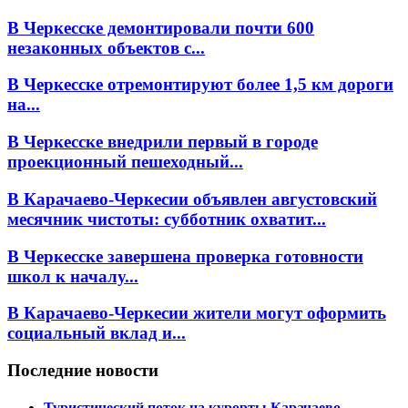
В Черкесске демонтировали почти 600
незаконных объектов с...
В Черкесске отремонтируют более 1,5 км дороги
на...
В Черкесске внедрили первый в городе
проекционный пешеходный...
В Карачаево-Черкесии объявлен августовский
месячник чистоты: субботник охватит...
В Черкесске завершена проверка готовности
школ к началу...
В Карачаево-Черкесии жители могут оформить
социальный вклад и...
Последние новости
Туристический поток на курорты Карачаево-