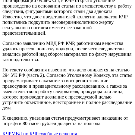
По информации 09-news.ru, в КЧР открыто уголовное
производство на основании статьи по вмешательству в работу
следствия, фигурантами которого стали два адвоката.
Известно, что двое представителей коллегии адвокатов КЧР
попытались подкупить несовершеннолетнюю жертву
сексуального насилия вместе с ее законной
представительницей.
Согласно заявлению МВД РФ КЧР, работникам ведомства
удалось пресечь попытку подкупа, после чего следователи
занялись работой над сбором материалов по факту нарушения
законодательства.
По тексту сообщения известно, что дело опирается на статью
294 УК РФ (часть 2). Согласно Уголовному Кодексу, эта статья
предусматривает наказание за воспрепятствование
правосудию и предварительному расследованию, а также за
вмешательство в работу следователя, прокурора или лица,
которое производит дознание с преследуемой целью
устранить объективное, всестороннее и полное расследование
дела.
К сведению, указанная статья предусматривает наказание от
штрафа в 80 тысяч рублей до ареста на полгода.
КЧР
МВД по КЧР
судебные решения