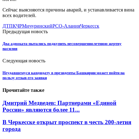
Сейчас выясняются причины аварий, и устанавливается вина
всех водителей.
ДТП
КЧР
Мичуринский
РСО-Алания
Черкесск
Предыдущая новость
Два адвоката пытались подкупить несовершеннолетнюю жертву
насилия
Следующая новость
Неудавшемуся кандидату в президенты Башкирии может пойти на
пользу отзыв его заявки
Прочитайте также
Дмитрий Медведев: Партнерами «Единой
России» являются более 11...
В Черкесске открыт проспект в честь 200-летия
города