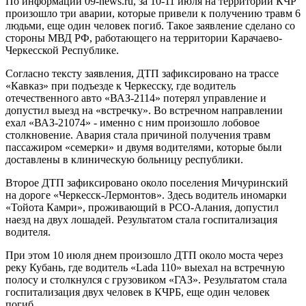
По информации 09-news.ru, за 10-11 июля на территории КЧР
произошло три аварии, которые привели к получению травм 6
людьми, еще один человек погиб. Такое заявление сделано со
стороны МВД РФ, работающего на территории Карачаево-
Черкесской Республике.
Согласно тексту заявления, ДТП зафиксировано на трассе
«Кавказ» при подъезде к Черкесску, где водитель
отечественного авто «ВАЗ-2114» потерял управление и
допустил выезд на «встречку». Во встречном направлении
ехал «ВАЗ-21074» - именно с ним произошло лобовое
столкновение. Авария стала причиной получения травм
пассажиром «семерки» и двумя водителями, которые были
доставлены в клиническую больницу республики.
Второе ДТП зафиксировано около поселения Мичуринский
на дороге «Черкесск-Лермонтов». Здесь водитель иномарки
«Тойота Камри», проживающий в РСО-Алания, допустил
наезд на двух лошадей. Результатом стала госпитализация
водителя.
При этом 10 июля днем произошло ДТП около моста через
реку Кубань, где водитель «Lada 110» выехал на встречную
полосу и столкнулся с грузовиком «ГАЗ». Результатом стала
госпитализация двух человек в КЧРБ, еще один человек
погиб.