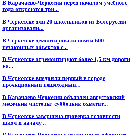
В Карачаево-Черкесии перед началом учебного
года откроются три...
В Черкесске для 20 школьников из Белоруссии
организовали...
В Черкесске демонтировали почти 600
незаконных объектов с...
В Черкесске отремонтируют более 1,5 км дороги
на...
В Черкесске внедрили первый в городе
проекционный пешеходный...
В Карачаево-Черкесии объявлен августовский
месячник чистоты: субботник охватит...
В Черкесске завершена проверка готовности
школ к началу...
В Карачаево-Черкесии жители могут оформить