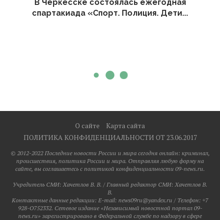
В Черкесске состоялась ежегодная
спартакиада «Спорт. Полиция. Дети...
О сайте
Карта сайта
ПОЛИТИКА КОНФИДЕНЦИАЛЬНОСТИ ОТ 23.06.2017
© 2012-2022 Последние новости России и мира сегодня онлайн: криминал,
происшествия, политика России и мира. Отправляя любую форму на
сайте, вы соглашаетесь с политикой конфиденциальности 09-news.ru.
Учредитель СМИ: Хaчeтлoв B. B. / Главный редактор СМИ: Хaчeтлoв B.
B.
Контактные данные редакции: E-mail: news09ru@yandex.ru / Телефон: +7
928-O752332. Сетевое издание «Независимый новостной портал 09-
news.ru» зарегистрировано в Федеральной службе по надзору в сфере