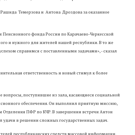
 Рашида Темерзова и Антона Дроздова за оказанное
ия Пенсионного фонда России по Карачаево-Черкесской
ного и нужного для жителей нашей республики. В то же
успехом справимся с поставленными задачами», - сказал
лнительная ответственность и новый стимул к более
ые вопросы, поступившие из зала, касающиеся социальной
енсионного обеспечения. Он выполнил приятную миссию,
 Отделения ПФР по КЧР. В завершении встречи Антон
л удачи в решении сложных государственных задач.
ителей республиканских средств массовой информации.