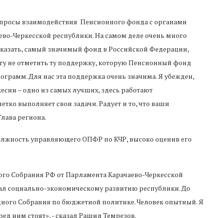
просы взаимодействия Пенсионного фонда с органами
ево-Черкесской республики. На самом деле очень много
казать, самый значимый фонд в Российской Федерации,
огу не отметить ту поддержку, которую Пенсионный фонд
грамм. Для нас эта поддержка очень значима. Я убежден,
есии – одно из самых лучших, здесь работают
етко выполняет свои задачи. Радует и то, что ваши
Глава региона.
олжность управляющего ОПФР по КЧР, высоко оценив его
ого Собрания РФ от Парламента Карачаево-Черкесской
ал социально-экономическому развитию республики. До
дного Собрания по бюджетной политике. Человек опытный. Я
ред ним стоят», - сказал Рашид Темрезов.