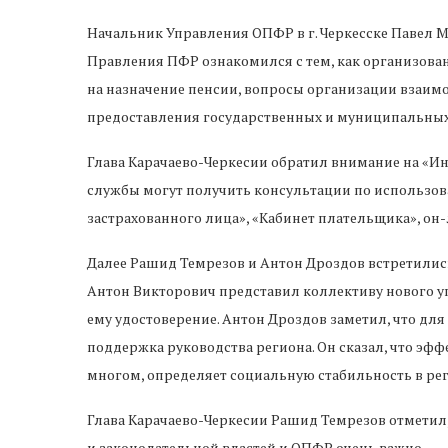
Начальник Управления ОПФР в г. Черкесске Павел М
Правления ПФР ознакомился с тем, как организован
на назначение пенсии, вопросы организации взаи
предоставления государственных и муниципальных у
Глава Карачаево-Черкесии обратил внимание на «И
службы могут получить консультации по использо
застрахованного лица», «Кабинет плательщика», он-
Далее Рашид Темрезов и Антон Дроздов встретилис
Антон Викторович представил коллективу нового 
ему удостоверение. Антон Дроздов заметил, что д
поддержка руководства региона. Он сказал, что эф
многом, определяет социальную стабильность в рег
Глава Карачаево-Черкесии Рашид Темрезов отметил
и законодательной властей и ОПФР очень важно.