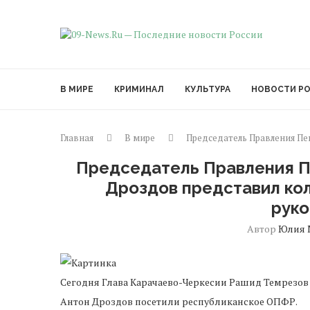
В МИРЕ
КРИМИНАЛ
КУЛЬТУРА
НОВОСТИ Р
Главная
В мире
Председатель Правления Пе
Председатель Правления П
Дроздов представил ко
рук
Автор
Юлия 
Сегодня Глава Карачаево-Черкесии Рашид Темрезо
Антон Дроздов посетили республиканское ОПФР.