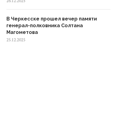
26.12.2025
В Черкесске прошел вечер памяти
генерал-полковника Солтана
Магометова
25.12.2025