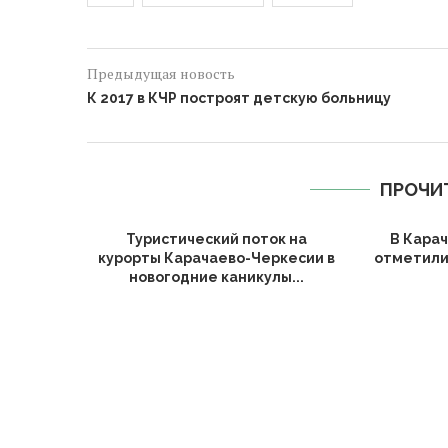
Предыдущая новость
К 2017 в КЧР построят детскую больницу
ПРОЧИ
Туристический поток на
В Кара
курорты Карачаево-Черкесии в
отметили
новогодние каникулы...