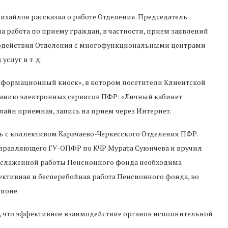
ихайлов рассказал о работе Отделения. Председатель
а работа по приему граждан, в частности, прием заявлений
модействия Отделения с многофункциональными центрами
слуг и т. д.
нформационный киоск», в котором посетители Клиентской
ванию электронных сервисов ПФР: «Личный кабинет
лайн приемная, запись на прием через Интернет.
ь с коллективом Карачаево-Черкесского Отделения ПФР.
управляющего ГУ-ОПФР по КЧР Мурата Суюнчева и вручил
ля слаженной работы Пенсионного фонда необходима
фективная и бесперебойная работа Пенсионного фонда, во
ионе.
, что эффективное взаимодействие органов исполнительной