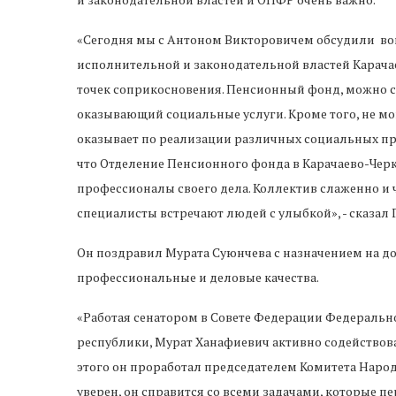
«Сегодня мы с Антоном Викторовичем обсудили во
исполнительной и законодательной властей Карача
точек соприкосновения. Пенсионный фонд, можно с
оказывающий социальные услуги. Кроме того, не м
оказывает по реализации различных социальных про
что Отделение Пенсионного фонда в Карачаево-Черк
профессионалы своего дела. Коллектив слаженно и ч
специалисты встречают людей с улыбкой», - сказал 
Он поздравил Мурата Суюнчева с назначением на д
профессиональные и деловые качества.
«Работая сенатором в Совете Федерации Федеральн
республики, Мурат Ханафиевич активно содействов
этого он проработал председателем Комитета Наро
уверен, он справится со всеми задачами, которые пе