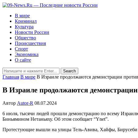
В мире
Криминал
Культура
Новости России
Общество
Происшествия
Спорт
Экономика
О сайте
Главная
В мире
В Израиле продолжаются демонстрации против
В Израиле продолжаются демонстрации
Автор
Autor-R
08.07.2024
6 июля, тысячи людей прошли демонстрацию по всему Израилю 
Биньямином Нетаньяху. Об этом сообщает “Ynet”.
Протестующие вышли на улицы Тель-Авива, Хайфы, Бирусеби и З