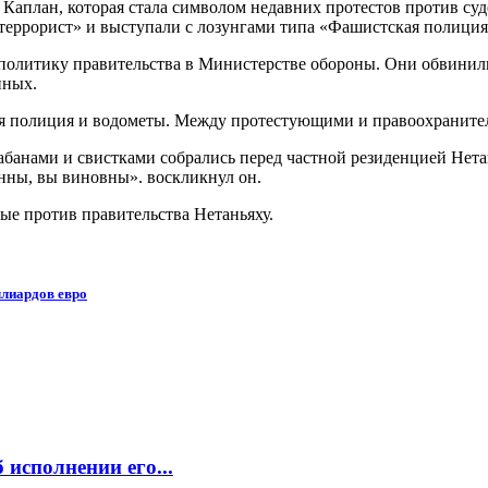
 Каплан, которая стала символом недавних протестов против с
террорист» и выступали с лозунгами типа «Фашистская полиция
политику правительства в Министерстве обороны. Они обвинили
нных.
ая полиция и водометы. Между протестующими и правоохраните
абанами и свистками собрались перед частной резиденцией Нета
нны, вы виновны». воскликнул он.
ые против правительства Нетаньяху.
лиардов евро
исполнении его...