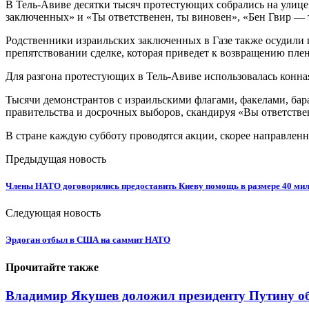
В Тель-Авиве десятки тысяч протестующих собрались на улице
заключенных» и «Ты ответственен, ты виновен», «Бен Гвир — 
Родственники израильских заключенных в Газе также осудили 
препятствовании сделке, которая приведет к возвращению пле
Для разгона протестующих в Тель-Авиве использовалась конн
Тысячи демонстрантов с израильскими флагами, факелами, бар
правительства и досрочных выборов, скандируя «Вы ответстве
В стране каждую субботу проводятся акции, скорее направленн
Предыдущая новость
Члены НАТО договорились предоставить Киеву помощь в размере 40 мил
Следующая новость
Эрдоган отбыл в США на саммит НАТО
Прочитайте также
Владимир Якушев доложил президенту Путину об 