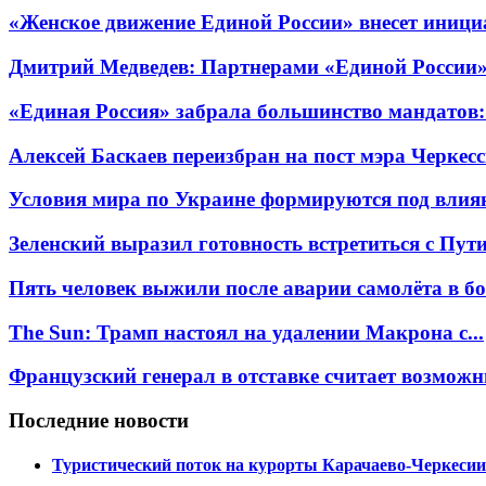
«Женское движение Единой России» внесет иници
Дмитрий Медведев: Партнерами «Единой России» я
«Единая Россия» забрала большинство мандатов:
Алексей Баскаев переизбран на пост мэра Черкес
Условия мира по Украине формируются под вли
Зеленский выразил готовность встретиться с Пут
Пять человек выжили после аварии самолёта в бол
The Sun: Трамп настоял на удалении Макрона с...
Французский генерал в отставке считает возможн
Последние новости
Туристический поток на курорты Карачаево-Черкесии