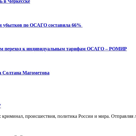
ь в Черкесске
ия убытков по ОСАГО составила 66%
ым переход к индивидуальным тарифам ОСАГО – РОМИР
а Солтана Магометова
7
: криминал, происшествия, политика России и мира. Отправляя 