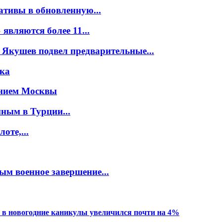
ативы в обновленную...
вляются более 11...
 Якушев подвел предварительные...
ска
янием Москвы
иным в Турции...
оте,...
ым военное завершение...
 в новогодние каникулы увеличился почти на 4%