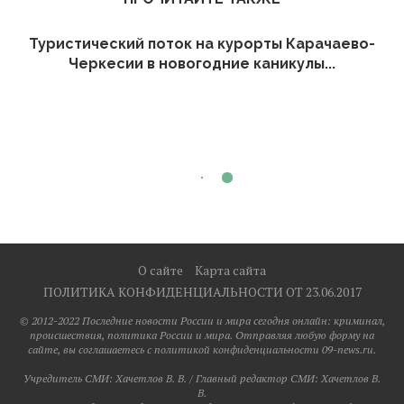
Туристический поток на курорты Карачаево-
Черкесии в новогодние каникулы...
О сайте
Карта сайта
ПОЛИТИКА КОНФИДЕНЦИАЛЬНОСТИ ОТ 23.06.2017
© 2012-2022 Последние новости России и мира сегодня онлайн: криминал,
происшествия, политика России и мира. Отправляя любую форму на
сайте, вы соглашаетесь с политикой конфиденциальности 09-news.ru.
Учредитель СМИ: Хaчeтлoв B. B. / Главный редактор СМИ: Хaчeтлoв B.
B.