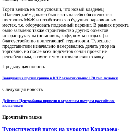
Торги велись на том условии, что новый владелец
«Павелецкой» должен был взять на себя обязательства
построить МФК и позаботиться о будущих парковочных
местах, т.е. оборудовать подземный паркинг. В рамках проекта
было заявлено также строительство других объектов
инфраструктуры (остановок, кафе, комнат отдыха) и
благоустройство прилегающей территории. Турецкие
представители изначально намеревались делать упор на
торговлю, но после всех подсчетов сочли проект не
рентабельным, в связи с чем отозвали свою заявку.
Предыдущая новость
Вакцинация против гриппа в КЧР охватит свыше 170 тыс. человек
Следующая новость
Действия Центробанка привели к огромным потерям российских
вкладчиков
Прочитайте также
Туристический поток на курорты Карачаево-