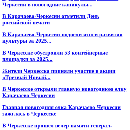
Черкесии в новогодние каникулы...
В Карачаево-Черкесии отметили День
российской печати
В Карачаево-Черкесии подвели итоги развития
культуры за 2025...
В Черкесске обустроили 53 контейнерные
площадки за 2025...
Жители Черкесска приняли участие в акции
«Трезвый Новый...
В Черкесске открыли главную новогоднюю елку
Карачаево-Черкесии
Главная новогодняя елка Карачаево-Черкесии
зажглась в Черкесске
В Черкесске прошел вечер памяти генерал-