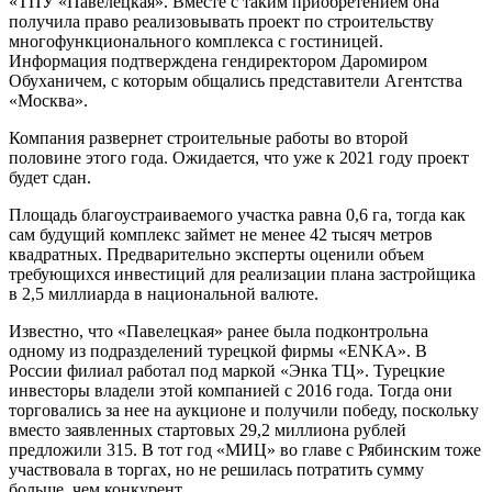
«ТПУ «Павелецкая». Вместе с таким приобретением она
получила право реализовывать проект по строительству
многофункционального комплекса с гостиницей.
Информация подтверждена гендиректором Даромиром
Обуханичем, с которым общались представители Агентства
«Москва».
Компания развернет строительные работы во второй
половине этого года. Ожидается, что уже к 2021 году проект
будет сдан.
Площадь благоустраиваемого участка равна 0,6 га, тогда как
сам будущий комплекс займет не менее 42 тысяч метров
квадратных. Предварительно эксперты оценили объем
требующихся инвестиций для реализации плана застройщика
в 2,5 миллиарда в национальной валюте.
Известно, что «Павелецкая» ранее была подконтрольна
одному из подразделений турецкой фирмы «ENKA». В
России филиал работал под маркой «Энка ТЦ». Турецкие
инвесторы владели этой компанией с 2016 года. Тогда они
торговались за нее на аукционе и получили победу, поскольку
вместо заявленных стартовых 29,2 миллиона рублей
предложили 315. В тот год «МИЦ» во главе с Рябинским тоже
участвовала в торгах, но не решилась потратить сумму
больше, чем конкурент.