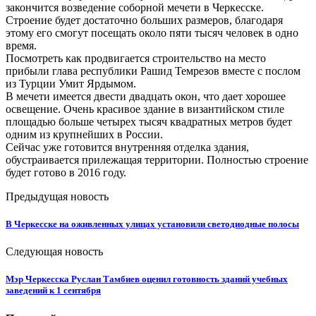
закончится
возведение
соборной
мечети
в
Черкесске
.
Строение
будет
достаточно
больших
размеров
,
благодаря
этому
его
смогут
посещать
около
пяти
тысяч
человек
в
одно
время
.
Посмотреть
как
продвигается
строительство
на
место
прибыли
глава
республики
Рашид
Темрезов
вместе
с
послом
из
Турции
Умит
Ярдымом
.
В
мечети
имеется
двести
двадцать
окон
,
что
дает
хорошее
освещение
.
Очень
красивое
здание
в
византийском
стиле
площадью
больше
четырех
тысяч
квадратных
метров
будет
одним
из
крупнейших
в
России
.
Сейчас
уже
готовится
внутренняя
отделка
здания
,
обустраивается
прилежащая
территории
.
Полностью
строение
будет
готово
в
2016
году
.
Предыдущая новость
В Черкесске на оживленных улицах установили светодиодные полосы
Следующая новость
Мэр Черкесска Руслан Тамбиев оценил готовность зданий учебных
заведений к 1 сентября