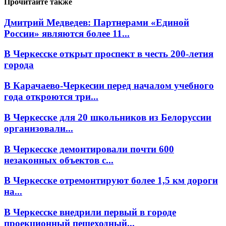
Прочитайте также
Дмитрий Медведев: Партнерами «Единой
России» являются более 11...
В Черкесске открыт проспект в честь 200-летия
города
В Карачаево-Черкесии перед началом учебного
года откроются три...
В Черкесске для 20 школьников из Белоруссии
организовали...
В Черкесске демонтировали почти 600
незаконных объектов с...
В Черкесске отремонтируют более 1,5 км дороги
на...
В Черкесске внедрили первый в городе
проекционный пешеходный...