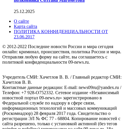
полковника Солтана Магометова
25.12.2025
О сайте
Карта сайта
ПОЛИТИКА КОНФИДЕНЦИАЛЬНОСТИ ОТ
23.06.2017
© 2012-2022 Последние новости России и мира сегодня
онлайн: криминал, происшествия, политика России и мира.
Отправляя любую форму на сайте, вы соглашаетесь с
политикой конфиденциальности 09-news.ru.
Учредитель СМИ: Хaчeтлoв B. B. / Главный редактор СМИ:
Хaчeтлoв B. B.
Контактные данные редакции: E-mail: news09ru@yandex.ru /
Телефон: +7 928-O752332. Сетевое издание «Независимый
новостной портал 09-news.ru» зарегистрировано в
Федеральной службе по надзору в сфере связи,
информационных технологий и массовых коммуникаций
(Роскомнадзор) 28 февраля 2017 года. Свидетельство о
регистрации ЭЛ № ФС 77 - 68804. Копирование новостей с
сайта разрешено, только с установкой активной (без тегов
noindex и nofollow) гиперссылки на сайт 09-news.ru. 18+