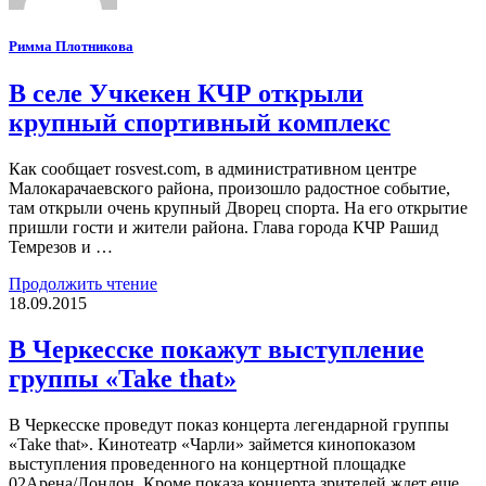
Римма Плотникова
В селе Учкекен КЧР открыли
крупный спортивный комплекс
Как сообщает rosvest.com, в административном центре
Малокарачаевского района, произошло радостное событие,
там открыли очень крупный Дворец спорта. На его открытие
пришли гости и жители района. Глава города КЧР Рашид
Темрезов и …
Продолжить чтение
18.09.2015
В Черкесске покажут выступление
группы «Take that»
В Черкесске проведут показ концерта легендарной группы
«Take that». Кинотеатр «Чарли» займется кинопоказом
выступления проведенного на концертной площадке
02Арена/Лондон. Кроме показа концерта зрителей ждет еще