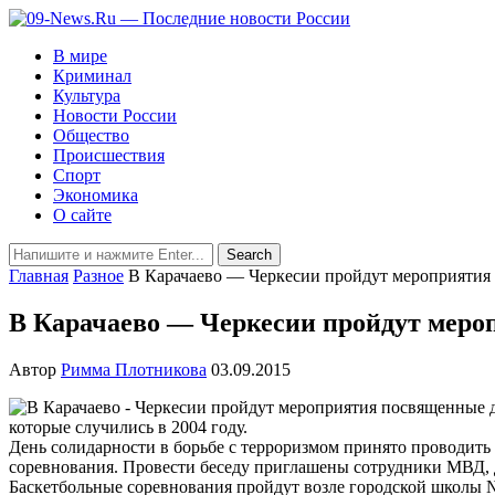
В мире
Криминал
Культура
Новости России
Общество
Происшествия
Спорт
Экономика
О сайте
Главная
Разное
В Карачаево — Черкесии пройдут мероприятия
В Карачаево — Черкесии пройдут меро
Автор
Римма Плотникова
03.09.2015
которые
случились
в
2004
году
.
День
солидарности
в
борьбе
с
терроризмом
принято
проводить
соревнования
.
Провести
беседу
приглашены
сотрудники
МВД
,
Баскетбольные
соревнования
пройдут
возле
городской
школы