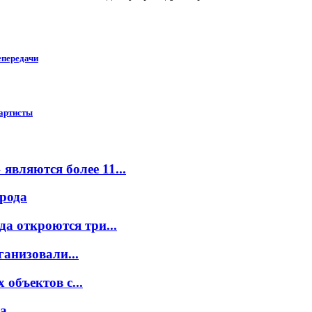
епередачи
 артисты
вляются более 11...
орода
а откроются три...
ганизовали...
объектов с...
...