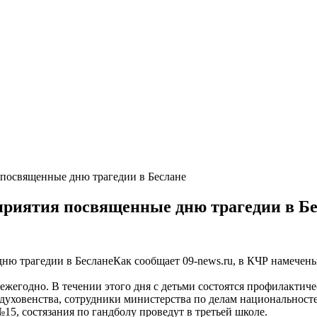
 посвященные дню трагедии в Беслане
приятия посвященные дню трагедии в Б
Как
сообщает
09
-
news
.
ru
,
в
КЧР
намечен
ежегодно
.
В
течении
этого
дня
с
детьми
состоятся
профилактиче
духовенства
,
сотрудники
министерства
по
делам
национальност
№
15
,
состязания
по
гандболу
проведут
в
третьей
школе
.