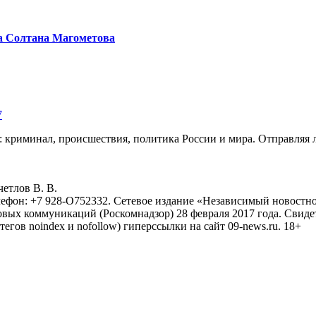
а Солтана Магометова
7
: криминал, происшествия, политика России и мира. Отправляя 
eтлoв B. B.
лефон: +7 928-O752332. Сетевое издание «Независимый новостно
овых коммуникаций (Роскомнадзор) 28 февраля 2017 года. Свиде
тегов noindex и nofollow) гиперссылки на сайт 09-news.ru. 18+