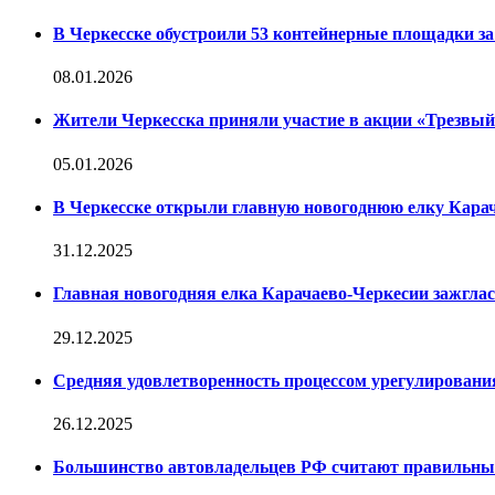
В Черкесске обустроили 53 контейнерные площадки за 
08.01.2026
Жители Черкесска приняли участие в акции «Трезвы
05.01.2026
В Черкесске открыли главную новогоднюю елку Кара
31.12.2025
Главная новогодняя елка Карачаево-Черкесии зажглас
29.12.2025
Средняя удовлетворенность процессом урегулирован
26.12.2025
Большинство автовладельцев РФ считают правильн