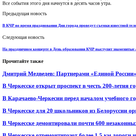
Все
события
этого
дня
начнутся
в
десять
часов
утра
.
Предыдущая новость
В КЧР во время празднования Дня города проведут съемки известной тел
Следующая новость
На праздничном концерте в День образования КЧР выступят знаменитые
Прочитайте также
Дмитрий Медведев: Партнерами «Единой России» я
В Черкесске открыт проспект в честь 200-летия г
В Карачаево-Черкесии перед началом учебного год
В Черкесске для 20 школьников из Белоруссии ор
В Черкесске демонтировали почти 600 незаконных 
В Черкесске отремонтируют более 1,5 км дороги на