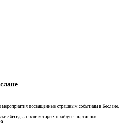
еслане
ы
мероприятия
посвященные
страшным
событиям
в
Беслане
,
ские
беседы
,
после
которых
пройдут
спортивные
ей
.