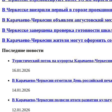
В Черкесске внедрили первый в городе проекцио
В Карачаево-Черкесии объявлен августовский мес
В Черкесске завершена проверка готовности школ 
В Карачаево-Черкесии жители могут оформить со
Последние новости
Туристический поток на курорты Карачаево-Черкесии
16.01.2026
В Карачаево-Черкесии отметили День российской печ
14.01.2026
В Карачаево-Черкесии подвели итоги развития культур
12.01.2026