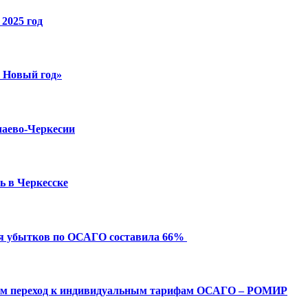
2025 год
й Новый год»
чаево-Черкесии
ь в Черкесске
ия убытков по ОСАГО составила 66%
ым переход к индивидуальным тарифам ОСАГО – РОМИР