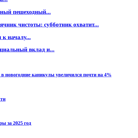
нный пешеходный...
ячник чистоты: субботник охватит...
к началу...
циальный вклад и...
 в новогодние каникулы увеличился почти на 4%
ати
ы за 2025 год