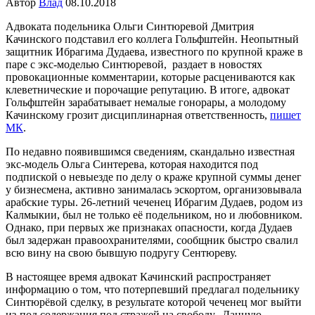
Автор
Влад
08.10.2018
Адвоката подельника Ольги Синтюревой Дмитрия
Качинского подставил его коллега Гольфштейн. Неопытный
защитник Ибрагима Дудаева, известного по крупной краже в
паре с экс-моделью Синтюревой, раздает в новостях
провокационные комментарии, которые расцениваются как
клеветнические и порочащие репутацию. В итоге, адвокат
Гольфштейн зарабатывает немалые гонорары, а молодому
Качинскому грозит дисциплинарная ответственность,
пишет
МК
.
По недавно появившимся сведениям, скандально известная
экс-модель Ольга Синтерева, которая находится под
подпиской о невыезде по делу о краже крупной суммы денег
у бизнесмена, активно занималась эскортом, организовывала
арабские туры. 26-летний чеченец Ибрагим Дудаев, родом из
Калмыкии, был не только её подельником, но и любовником.
Однако, при первых же признаках опасности, когда Дудаев
был задержан правоохранителями, сообщник быстро свалил
всю вину на свою бывшую подругу Сентюреву.
В настоящее время адвокат Качинский распространяет
информацию о том, что потерпевший предлагал подельнику
Синтюрёвой сделку, в результате которой чеченец мог выйти
из-под содержания под стражей на свободу. Данную