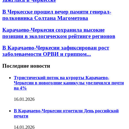
В Черкесске прошел вечер памяти генерал-
полковника Солтана Магометова
Карачаево-Черкесия сохранила высокие
позиции в экологическом рейтинге регионов
В Карачаево-Черкесии зафиксирован рост
заболеваемости ОРВИ и гриппом...
Последние новости
Туристический поток на курорты Карачаево-
Черкесии в новогодние каникулы увеличился почти
на 4%
16.01.2026
В Карачаево-Черкесии отметили День российской
печати
14.01.2026