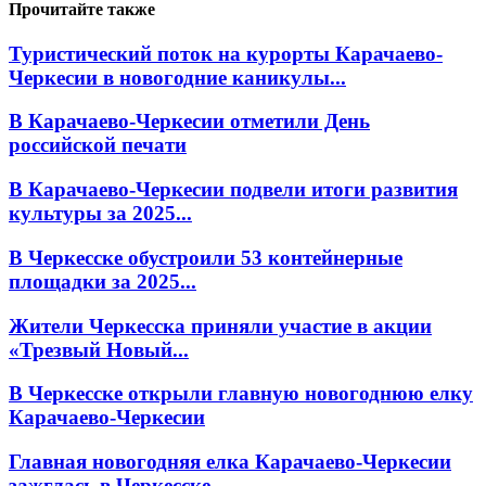
Прочитайте также
Туристический поток на курорты Карачаево-
Черкесии в новогодние каникулы...
В Карачаево-Черкесии отметили День
российской печати
В Карачаево-Черкесии подвели итоги развития
культуры за 2025...
В Черкесске обустроили 53 контейнерные
площадки за 2025...
Жители Черкесска приняли участие в акции
«Трезвый Новый...
В Черкесске открыли главную новогоднюю елку
Карачаево-Черкесии
Главная новогодняя елка Карачаево-Черкесии
зажглась в Черкесске