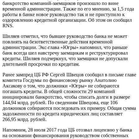
банкротство компаний-заемщиков произошло по вине
временной администрации. Также по его мнению, за 1,5 года
работы в банке новое руководство так и не приступило к
оздоровлению кредитной организации. Об этом он сообщил
RNS.
Шиляев отметил, что бывшее руководство банка не может
повлиять на безответственные действия временной
администрации. Экс-глава «Югры» напомнил, что раньше
банк всегда шел навстречу заемщикам и реструктурировал
кредиты. Шиляев подчеркнул, что заемщики не допускали
длительней просрочки по кредитам.
Ранее зампред ЦБ РФ Сергей Швецов сообщил в письме главе
комитета Госдумы по финансовому рынку Анатолию
Аксакову о том, что должники «Югры» не собираются
погашать кредиты. В общей сложности 29 компаний
инициировали банкротство, чтобы списать долги в размере
144,94 млрд. рублей. По сведениям Швецова, еще 106
должников собираются последовать их примеру. Общая сумма
задолженности по кредита юридических лиц составляет
266,95 млрд. рублей.
Напомним, 28 июля 2017 года ЦБ отозвал лицензию у банка
на основании финансирования руководством собственных