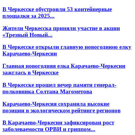
В Черкесске обустроили 53 контейнерные
площадки за 2025...
Жители Черкесска приняли участие в акции
«Трезвый Новый...
В Черкесске открыли главную новогоднюю елку
Карачаево-Черкесии
Главная новогодняя елка Карачаево-Черкесии
зажглась в Черкесске
В Черкесске прошел вечер памяти генерал-
полковника Солтана Магометова
Карачаево-Черкесия сохранила высокие
позиции в экологическом рейтинге регионов
В Карачаево-Черкесии зафиксирован рост
заболеваемости ОРВИ и гриппом...