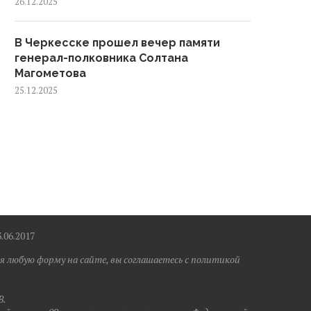
26.12.2025
В Черкесске прошел вечер памяти
генерал-полковника Солтана
Магометова
25.12.2025
6.2017
я любую форму на сайте, вы соглашаетесь с политикой
B.