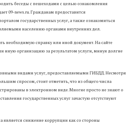
водить беседы с пешеходами с целью ознакомления
ает 09-news.ru. Гражданам предоставится
орталом государственных услуг, а также ознакомиться
авляемыми населению органами внутренних дел.
ать необходимую справку или иной документ. На сайте
ли иную организацию за результатом услуги, минуя долгие
сновными видами услуг, предоставляемыми ГИБДД. Несмотря
ольшим спросом, стоит отметить, что из общего числа
истрированы в электронном виде. Многие просто не знают о
оставления государственных услуг зачастую отсутствуют
 является снижение коррупции как со стороны