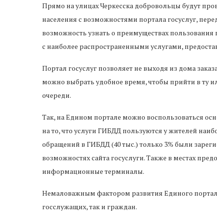
Прямо на улицах Черкесска добровольцы будут про
населения с возможностями портала госуслуг, перед
возможность узнать о преимуществах пользования п
с наиболее распространенными услугами, предост
Портал госуслуг позволяет не выходя из дома заказ
можно выбрать удобное время, чтобы прийти в ту и
очереди.
Так, на Едином портале можно воспользоваться о
на то, что услуги ГИБДД пользуются у жителей наиб
обращений в ГИБДД (40 тыс.) только 3% были зарег
возможностях сайта госуслуги. Также в местах пред
информационные терминалы.
Немаловажным фактором развития Единого портала
госслужащих, так и граждан.