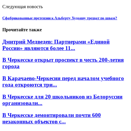
Следующая новость
Сфабрикованные претензии к Альберту Худояну трещат по швам?
Прочитайте также
Дмитрий Медведев: Партнерами «Единой
России» являются более 11...
В Черкесске открыт проспект в честь 200-летия
города
В Карачаево-Черкесии перед началом учебного
года откроются три...
В Черкесске для 20 школьников из Белоруссии
организовали...
В Черкесске демонтировали почти 600
незаконных объектов с...