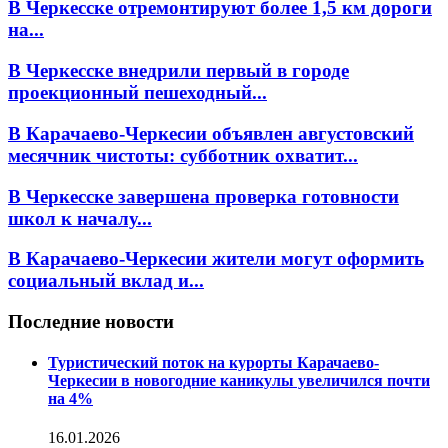
В Черкесске отремонтируют более 1,5 км дороги
на...
В Черкесске внедрили первый в городе
проекционный пешеходный...
В Карачаево-Черкесии объявлен августовский
месячник чистоты: субботник охватит...
В Черкесске завершена проверка готовности
школ к началу...
В Карачаево-Черкесии жители могут оформить
социальный вклад и...
Последние новости
Туристический поток на курорты Карачаево-
Черкесии в новогодние каникулы увеличился почти
на 4%
16.01.2026