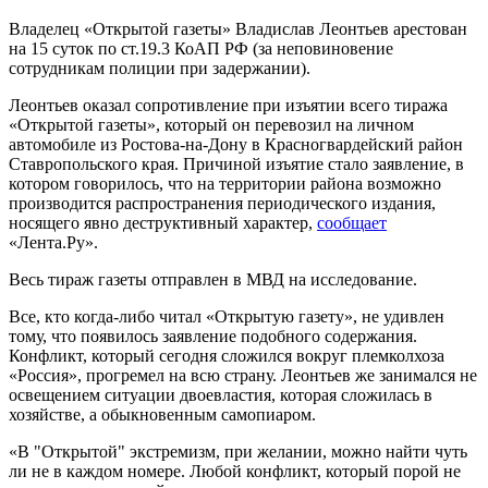
Владелец «Открытой газеты» Владислав Леонтьев арестован
на 15 суток по ст.19.3 КоАП РФ (за неповиновение
сотрудникам полиции при задержании).
Леонтьев оказал сопротивление при изъятии всего тиража
«Открытой газеты», который он перевозил на личном
автомобиле из Ростова-на-Дону в Красногвардейский район
Ставропольского края. Причиной изъятие стало заявление, в
котором говорилось, что на территории района возможно
производится распространения периодического издания,
носящего явно деструктивный характер,
сообщает
«Лента.Ру».
Весь тираж газеты отправлен в МВД на исследование.
Все, кто когда-либо читал «Открытую газету», не удивлен
тому, что появилось заявление подобного содержания.
Конфликт, который сегодня сложился вокруг племколхоза
«Россия», прогремел на всю страну. Леонтьев же занимался не
освещением ситуации двоевластия, которая сложилась в
хозяйстве, а обыкновенным самопиаром.
«В "Открытой" экстремизм, при желании, можно найти чуть
ли не в каждом номере. Любой конфликт, который порой не