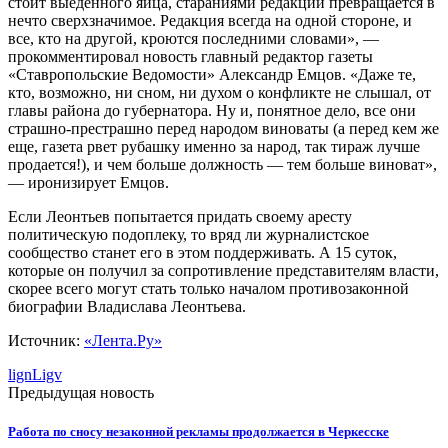
стоит выеденного яйца, стараниями редакции превращается в
нечто сверхзначимое. Редакция всегда на одной стороне, и
все, кто на другой, кроются последними словами», —
прокомментировал новость главный редактор газеты
«Ставропольские Ведомости» Александр Емцов. «Даже те,
кто, возможно, ни сном, ни духом о конфликте не слышал, от
главы района до губернатора. Ну и, понятное дело, все они
страшно-престрашно перед народом виноваты (а перед кем же
еще, газета рвет рубашку именно за народ, так тираж лучше
продается!), и чем больше должность — тем больше виноват»,
— иронизирует Емцов.
Если Леонтьев попытается придать своему аресту
политическую подоплеку, то вряд ли журналистское
сообщество станет его в этом поддерживать. А 15 суток,
которые он получил за сопротивление представителям власти,
скорее всего могут стать только началом противозаконной
биографии Владислава Леонтьева.
Источник:
«Лента.Ру»
lign
Ligv
Предыдущая новость
Работа по сносу незаконной рекламы продолжается в Черкесске