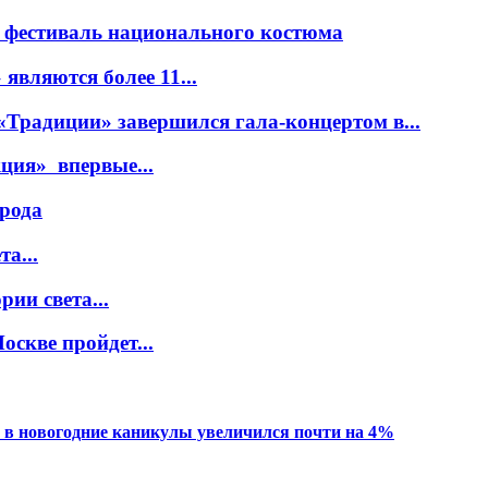
 фестиваль национального костюма
вляются более 11...
Традиции» завершился гала-концертом в...
ция» впервые...
орода
а...
ии света...
оскве пройдет...
 в новогодние каникулы увеличился почти на 4%