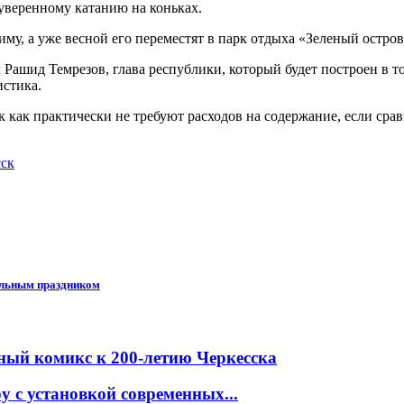
 уверенному катанию на коньках.
му, а уже весной его переместят в парк отдыха «Зеленый остров»
л Рашид Темрезов, глава республики, который будет построен в 
истика.
ак как практически не требуют расходов на содержание, если ср
сск
альным праздником
ный комикс к 200-летию Черкесска
 с установкой современных...