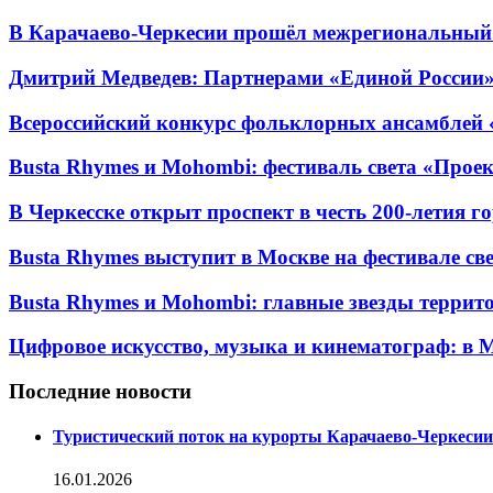
В Карачаево-Черкесии прошёл межрегиональный
Дмитрий Медведев: Партнерами «Единой России» я
Всероссийский конкурс фольклорных ансамблей «
Busta Rhymes и Mohombi: фестиваль света «Проек
В Черкесске открыт проспект в честь 200-летия г
Busta Rhymes выступит в Москве на фестивале свет
Busta Rhymes и Mohombi: главные звезды территор
Цифровое искусство, музыка и кинематограф: в М
Последние новости
Туристический поток на курорты Карачаево-Черкесии
16.01.2026