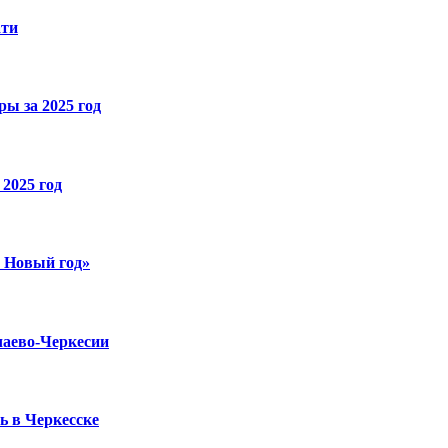
ати
ы за 2025 год
2025 год
й Новый год»
чаево-Черкесии
ь в Черкесске