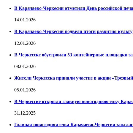
В Карачаево-Черкесии отметили День российской печ
14.01.2026
В Карачаево-Черкесии подвели итоги развития культур
12.01.2026
В Черкесске обустроили 53 контейнерные площадки за 
08.01.2026
Жители Черкесска приняли участие в акции «Трезвы
05.01.2026
В Черкесске открыли главную новогоднюю елку Кара
31.12.2025
Главная новогодняя елка Карачаево-Черкесии зажглас