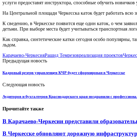
услуги предоставят инструктора, способные обучить новичков
На Центральной площади Черкесска каток будет работать всю зи
К сведению, в Черкесске появится еще один каток, о чем заяви
детьми. При выборе места будет учитываться транспортная лог
Как справка, синтетические катки сегодня особо популярны, т
льдом.
Карачаево-Черкесия
Рашид Темрезов
реализация проектов
Черке
Предыдущая новость
Кадровый резерв управленцев КЧР будет сформирован в Черкесске
Следующая новость
Аудиторов и бухгалтеров Краснодарского края поздравили с профессион
Прочитайте также
В Карачаево-Черкесии представили образователь
В Черкесске обновляют дорожную инфраструктуру