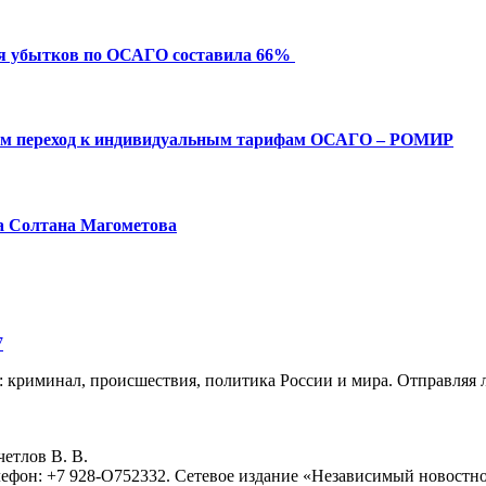
ия убытков по ОСАГО составила 66%
ым переход к индивидуальным тарифам ОСАГО – РОМИР
а Солтана Магометова
7
: криминал, происшествия, политика России и мира. Отправляя 
eтлoв B. B.
лефон: +7 928-O752332. Сетевое издание «Независимый новостно