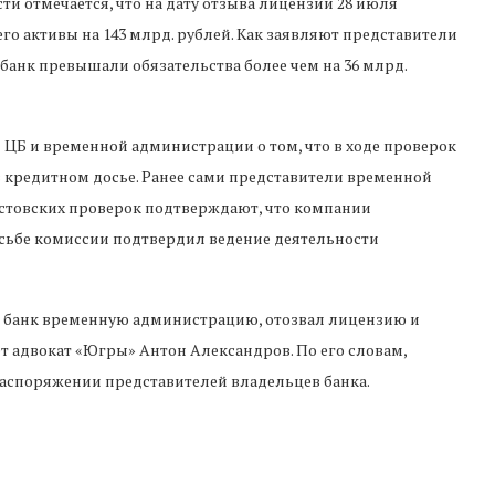
сти отмечается, что на дату отзыва лицензии 28 июля
о активы на 143 млрд. рублей. Как заявляют представители
банк превышали обязательства более чем на 36 млрд.
Б и временной администрации о том, что в ходе проверок
в кредитном досье. Ранее сами представители временной
стовских проверок подтверждают, что компании
осьбе комиссии подтвердил ведение деятельности
в банк временную администрацию, отозвал лицензию и
т адвокат «Югры» Антон Александров. По его словам,
аспоряжении представителей владельцев банка.