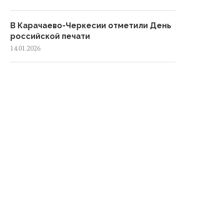
В Карачаево-Черкесии отметили День
российской печати
14.01.2026
В Карачаево-Черкесии подвели итоги
развития культуры за 2025 год
12.01.2026
В Черкесске обустроили 53
контейнерные площадки за 2025 год
08.01.2026
Черкесске открыт проспект в
В Карачаево-Черкесии пе
честь 200-летия города
началом учебного год
Жители Черкесска приняли участие в
откроются три...
акции «Трезвый Новый год»
05.01.2026