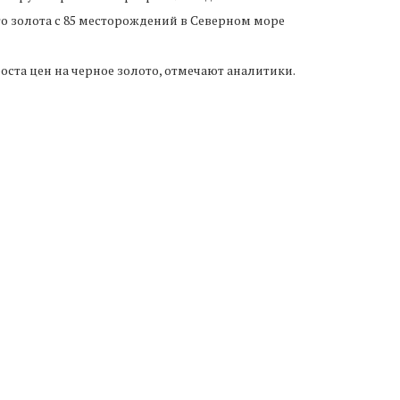
го золота с 85 месторождений в Северном море
ста цен на черное золото, отмечают аналитики.
Следующая новость
Банк «Югра»: оснований для банкротства
организации нет
ТАЙТЕ ТАКЖЕ
ий Медведев:
Черкесск вошел в число
В 
и «Единой России»
лидеров России по вводу...
ся более 11...