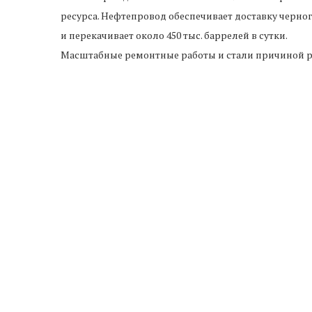
ресурса. Нефтепровод обеспечивает доставку черно
и перекачивает около 450 тыс. баррелей в сутки.
Масштабные ремонтные работы и стали причиной ро
Предыдущая новость
Впервые за полвека в КЧР издадут большой
ногайско-русский словарь
ПРОЧИ
и первый в
В Карачаево-Черкесии
Дмитр
онный
усиливают работу по развитию
Партнерам
..
безналичных платежей
являют