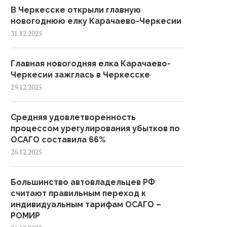
В Черкесске открыли главную
новогоднюю елку Карачаево-Черкесии
31.12.2025
Главная новогодняя елка Карачаево-
Черкесии зажглась в Черкесске
29.12.2025
Главная новогодняя елка
В Черкесске прошел веч
арачаево-Черкесии зажглась
памяти генерал-полковн
Средняя удовлетворенность
в Черкесске
Солтана Магометова
процессом урегулирования убытков по
ОСАГО составила 66%
26.12.2025
Большинство автовладельцев РФ
считают правильным переход к
индивидуальным тарифам ОСАГО –
РОМИР