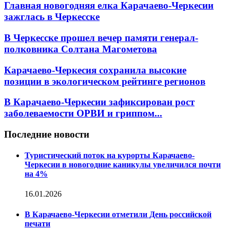
Главная новогодняя елка Карачаево-Черкесии
зажглась в Черкесске
В Черкесске прошел вечер памяти генерал-
полковника Солтана Магометова
Карачаево-Черкесия сохранила высокие
позиции в экологическом рейтинге регионов
В Карачаево-Черкесии зафиксирован рост
заболеваемости ОРВИ и гриппом...
Последние новости
Туристический поток на курорты Карачаево-
Черкесии в новогодние каникулы увеличился почти
на 4%
16.01.2026
В Карачаево-Черкесии отметили День российской
печати