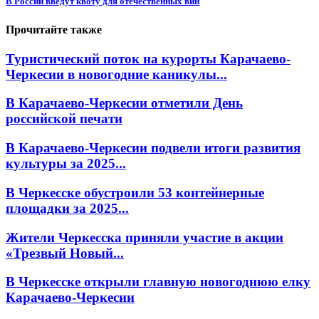
В России введут квоту для отечественных вин
Прочитайте также
Туристический поток на курорты Карачаево-
Черкесии в новогодние каникулы...
В Карачаево-Черкесии отметили День
российской печати
В Карачаево-Черкесии подвели итоги развития
культуры за 2025...
В Черкесске обустроили 53 контейнерные
площадки за 2025...
Жители Черкесска приняли участие в акции
«Трезвый Новый...
В Черкесске открыли главную новогоднюю елку
Карачаево-Черкесии