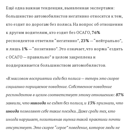
Ещё одна важная тенденция, выявленная экспертами:
большинство автомобилистов негативно относятся к тем,
кто ездит по дорогам без полиса. На вопрос об отношении
к другим водителям, кто ездит без ОСАГО,
76%
респондентов ответили “негативно”,
23%
— “нейтрально”,
и лишь
1%
— “позитивно”. Это означает, что норма “ездить
с ОСАГО — правильно” в целом закреплена и
поддерживается большинством автомобилистов.
«В массовом восприятии езда без полиса — теперь это скорее
социально порицаемое поведение. Собственное поведение
респондентов в целом соответствует этому отношению:
87%
заявили, что
никогда
не ездят без полиса, и
13%
признали, что
иногда
позволяют себе такие поездки. Даже среди тех, кто
иногда нарушает, позитивная оценка такой практики почти
отсутствует. Это скорее “серое” поведение, которое люди не