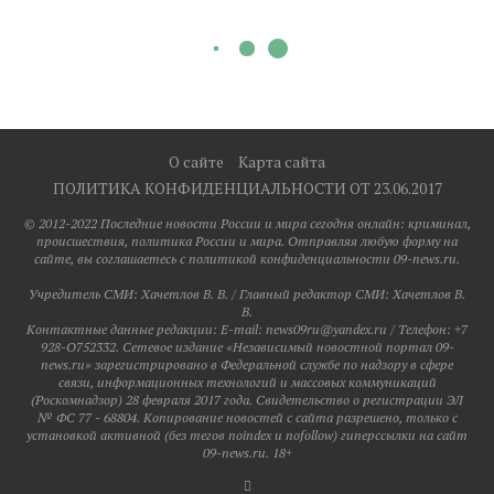
О сайте
Карта сайта
ПОЛИТИКА КОНФИДЕНЦИАЛЬНОСТИ ОТ 23.06.2017
© 2012-2022 Последние новости России и мира сегодня онлайн: криминал,
происшествия, политика России и мира. Отправляя любую форму на
сайте, вы соглашаетесь с политикой конфиденциальности 09-news.ru.
Учредитель СМИ: Хaчeтлoв B. B. / Главный редактор СМИ: Хaчeтлoв B.
B.
Контактные данные редакции: E-mail: news09ru@yandex.ru / Телефон: +7
928-O752332. Сетевое издание «Независимый новостной портал 09-
news.ru» зарегистрировано в Федеральной службе по надзору в сфере
связи, информационных технологий и массовых коммуникаций
(Роскомнадзор) 28 февраля 2017 года. Свидетельство о регистрации ЭЛ
№ ФС 77 - 68804. Копирование новостей с сайта разрешено, только с
установкой активной (без тегов noindex и nofollow) гиперссылки на сайт
09-news.ru. 18+