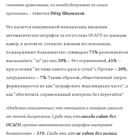
считают правильным, но иногда допускают по своим
причинам»,
– отметил
Пётр Шкуматов
.
Что касается нашумевшей инициативы введения
автоматических штрафов за отсутствие ОСАГО по данным
камер, в целом её, согласно данным исследования,
поддерживает большинство: суммарно
73%
респондентов
высказались “за” (из них
30%
— без ограничений,
43%
—
при условии “не чаще одного раза в сутки”). Против —
20%
,
затруднились —
7%
. Таким образом, общественный запрос
формулируется не как “штрафовать максимально часто”, а
как “обеспечить справедливый контроль без перегибов”.
«Отдельно показательно, что отношение к камерам зависит
от личной дисциплины. Среди тех, кто
иногда ездит без
ОСАГО
, против автоматических штрафов выступает
большинство —
51%
. Среди тех, кто
не ездит без полиса
,