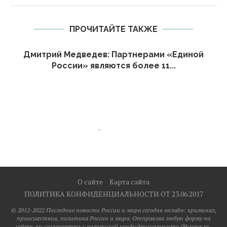
ПРОЧИТАЙТЕ ТАКЖЕ
Дмитрий Медведев: Партнерами «Единой
России» являются более 11...
О сайте
Карта сайта
ПОЛИТИКА КОНФИДЕНЦИАЛЬНОСТИ ОТ 23.06.2017
© 2012-2022 Последние новости России и мира сегодня онлайн: криминал,
происшествия, политика России и мира. Отправляя любую форму на
сайте, вы соглашаетесь с политикой конфиденциальности 09-news.ru.