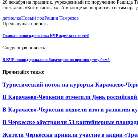
26 декабря на праздник, учрежденный по поручению Рашида Т
спектакль «Кот в сапогах». А в конце мероприятия гостям праз
дети
елка
Новый год
Рашид Темрезов
Предыдущая новость
Главная новогодняя елка КЧР ждет всех гостей
Следующая новость
В КЧР ликвидировали лабораторию по производству бомб
Прочитайте также
Туристический поток на курорты Карачаево-Черк
В Карачаево-Черкесии отметили День российской
В Карачаево-Черкесии подвели итоги развития кул
В Черкесске обустроили 53 контейнерные площадки
Жители Черкесска приняли участие в акции «Тре