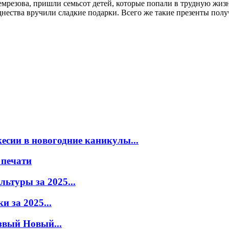
емрезова, пришли семьсот детей, которые попали в трудную жи
днества вручили сладкие подарки. Всего же такие презенты получ
есии в новогодние каникулы...
 печати
ьтуры за 2025...
 за 2025...
звый Новый...