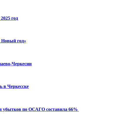
2025 год
й Новый год»
чаево-Черкесии
ь в Черкесске
ия убытков по ОСАГО составила 66%