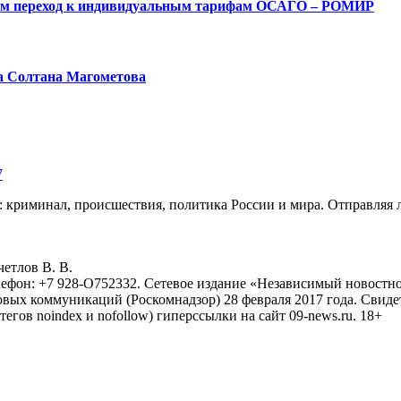
ым переход к индивидуальным тарифам ОСАГО – РОМИР
а Солтана Магометова
7
: криминал, происшествия, политика России и мира. Отправляя 
eтлoв B. B.
лефон: +7 928-O752332. Сетевое издание «Независимый новостно
овых коммуникаций (Роскомнадзор) 28 февраля 2017 года. Свиде
тегов noindex и nofollow) гиперссылки на сайт 09-news.ru. 18+