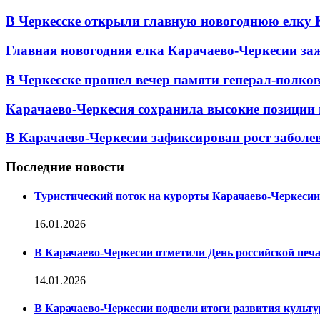
В Черкесске открыли главную новогоднюю елку 
Главная новогодняя елка Карачаево-Черкесии заж
В Черкесске прошел вечер памяти генерал-полк
Карачаево-Черкесия сохранила высокие позиции 
В Карачаево-Черкесии зафиксирован рост заболе
Последние новости
Туристический поток на курорты Карачаево-Черкесии
16.01.2026
В Карачаево-Черкесии отметили День российской печ
14.01.2026
В Карачаево-Черкесии подвели итоги развития культур