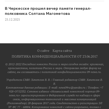
В Черкесске прошел вечер памяти генерал-
полковника Солтана Магометова
25.12.2025
О сайте
Карта сайта
ПОЛИТИКА КОНФИДЕНЦИАЛЬНОСТИ ОТ 23.06.2017
© 2012-2022 Последние новости России и мира сегодня онлайн: криминал,
происшествия, политика России и мира. Отправляя любую форму на
сайте, вы соглашаетесь с политикой конфиденциальности 09-news.ru.
Учредитель СМИ: Хaчeтлoв B. B. / Главный редактор СМИ: Хaчeтлoв B.
B.
Контактные данные редакции: E-mail: news09ru@yandex.ru / Телефон: +7
928-O752332. Сетевое издание «Независимый новостной портал 09-
news.ru» зарегистрировано в Федеральной службе по надзору в сфере
связи, информационных технологий и массовых коммуникаций
(Роскомнадзор) 28 февраля 2017 года. Свидетельство о регистрации ЭЛ
№ ФС 77 - 68804. Копирование новостей с сайта разрешено, только с