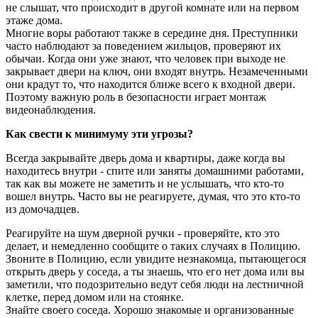
не слышат, что происходит в другой комнате или на первом
этаже дома.
Многие воры работают также в середине дня. Преступники
часто наблюдают за поведением жильцов, проверяют их
обычаи. Когда они уже знают, что человек при выходе не
закрывает двери на ключ, они входят внутрь. Незамеченными
они крадут то, что находится ближе всего к входной двери.
Поэтому важную роль в безопасности играет монтаж
видеонаблюдения.
Как свести к минимуму эти угрозы?
Всегда закрывайте дверь дома и квартиры, даже когда вы
находитесь внутри - спите или заняты домашними работами,
так как вы можете не заметить и не услышать, что кто-то
вошел внутрь. Часто вы не реагируете, думая, что это кто-то
из домочадцев.
Реагируйте на шум дверной ручки - проверяйте, кто это
делает, и немедленно сообщите о таких случаях в Полицию.
Звоните в Полицию, если увидите незнакомца, пытающегося
открыть дверь у соседа, а ты знаешь, что его нет дома или вы
заметили, что подозрительно ведут себя люди на лестничной
клетке, перед домом или на стоянке.
Знайте своего соседа. Хорошо знакомые и организованные