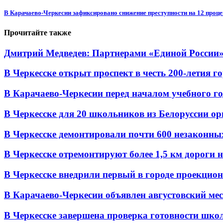
В Карачаево-Черкесии зафиксировано снижение преступности на 12 проце
Прочитайте также
Дмитрий Медведев: Партнерами «Единой России» я
В Черкесске открыт проспект в честь 200-летия г
В Карачаево-Черкесии перед началом учебного год
В Черкесске для 20 школьников из Белоруссии ор
В Черкесске демонтировали почти 600 незаконных 
В Черкесске отремонтируют более 1,5 км дороги на
В Черкесске внедрили первый в городе проекцио
В Карачаево-Черкесии объявлен августовский мес
В Черкесске завершена проверка готовности школ 