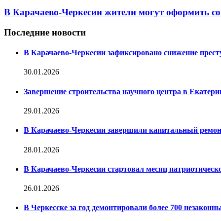
В Карачаево-Черкесии жители могут оформить со
Последние новости
В Карачаево-Черкесии зафиксировано снижение престу
30.01.2026
Завершение строительства научного центра в Екатери
29.01.2026
В Карачаево-Черкесии завершили капитальный ремон
28.01.2026
В Карачаево-Черкесии стартовал месяц патриотическо
26.01.2026
В Черкесске за год демонтировали более 700 незакон