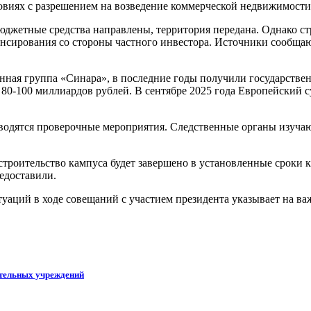
ловиях с разрешением на возведение коммерческой недвижимост
юджетные средства направлены, территория передана. Однако с
сирования со стороны частного инвестора. Источники сообщают
нная группа «Синара», в последние годы получили государстве
 80-100 миллиардов рублей. В сентябре 2025 года Европейский 
водятся проверочные мероприятия. Следственные органы изучаю
троительство кампуса будет завершено в установленные сроки к
едоставили.
аций в ходе совещаний с участием президента указывает на ва
ательных учреждений