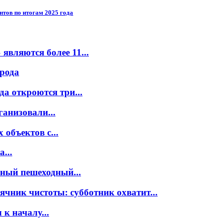
нтов по итогам 2025 года
вляются более 11...
орода
а откроются три...
ганизовали...
объектов с...
...
нный пешеходный...
ячник чистоты: субботник охватит...
к началу...