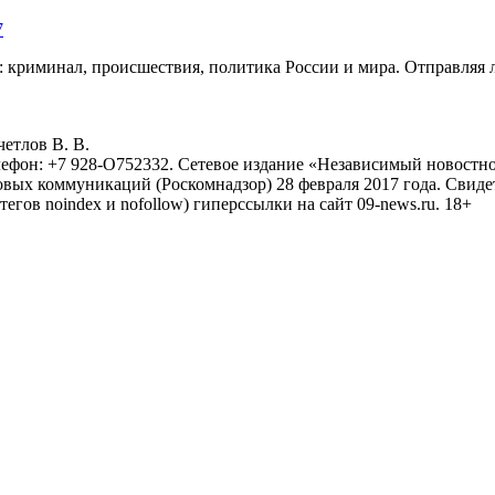
7
: криминал, происшествия, политика России и мира. Отправляя 
eтлoв B. B.
лефон: +7 928-O752332. Сетевое издание «Независимый новостно
овых коммуникаций (Роскомнадзор) 28 февраля 2017 года. Свиде
тегов noindex и nofollow) гиперссылки на сайт 09-news.ru. 18+