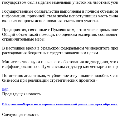
государством был выделен земельный участок на льготных ус
Государственные обязательства выполнены в полном объеме: б
информации, причиной стала якобы непоступившая часть финан
включая вопросы использования земельного участка.
Предприятия, связанные с Пумпянским, в том числе промышле
Общий объем такой помощи, по оценкам экспертов, составляет
ограничительные меры.
В настоящее время в Уральском федеральном университете про
расходования бюджетных средств заявленным целям.
Министерство науки и высшего образования подтвердило, что с
и аффилированных с Пумпянским структур комментарии не пр
По мнению аналитиков, «публичное озвучивание подобных ситу
бизнесом при реализации стратегических проектов».
lign
Предыдущая новость
В Карачаево-Черкесии завершили капитальный ремонт четырех образов
Следующая новость