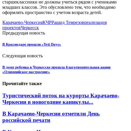
старшеклассники не должны учиться рядом с учениками
младших классов. Это обусловлено тем, что необходимо
оформлять пространство с учетом возраста детей.
Карачаево-Черкесия
КЧР
Рашид Темрезов
реализация
проектов
Черкесск
Предыдущая новость
В Краснодаре прошли «Yeti Days»
Следующая новость
В доме ребенка в Черкесске прошла благотворительная акция
«Олимпийское настроение»
Прочитайте также
Туристический поток на курорты Карачаево-
Черкесии в новогодние каникулы...
В Карачаево-Черкесии отметили День
российской печати