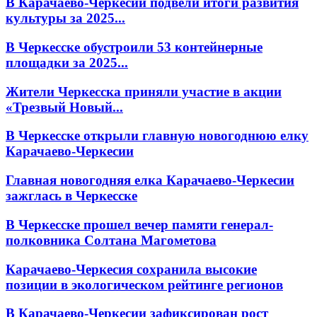
В Карачаево-Черкесии подвели итоги развития
культуры за 2025...
В Черкесске обустроили 53 контейнерные
площадки за 2025...
Жители Черкесска приняли участие в акции
«Трезвый Новый...
В Черкесске открыли главную новогоднюю елку
Карачаево-Черкесии
Главная новогодняя елка Карачаево-Черкесии
зажглась в Черкесске
В Черкесске прошел вечер памяти генерал-
полковника Солтана Магометова
Карачаево-Черкесия сохранила высокие
позиции в экологическом рейтинге регионов
В Карачаево-Черкесии зафиксирован рост