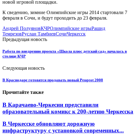
новой игровой площадки.
К сведению, зимние Олимпийские игры 2014 стартовали 7
февраля в Сочи, и будут проходить до 23 февраля.
Андрей Полуянов
КЧР
Олимпийские игры
Рашид
Темрезов
Руслан Тамбиев
Сочи
Черкесск
Предыдущая новость
Работа по внедрению проекта «Школа плюс детский сад» началась в
столице КЧР
Следующая новость
В Краснодаре готовятся продавать новый Peugeot 2008
Прочитайте также
В Карачаево-Черкесии представили
образовательный комикс к 200-летию Черкесска
В Черкесске обновляют дорожную
инфраструктуру с установкой современных...