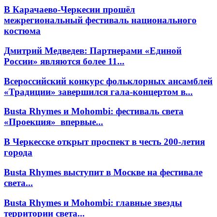
В Карачаево-Черкесии прошёл
межрегиональный фестиваль национального
костюма
Дмитрий Медведев: Партнерами «Единой
России» являются более 11...
Всероссийский конкурс фольклорных ансамблей
«Традиции» завершился гала-концертом в...
Busta Rhymes и Mohombi: фестиваль света
«Проекция» впервые...
В Черкесске открыт проспект в честь 200-летия
города
Busta Rhymes выступит в Москве на фестивале
света...
Busta Rhymes и Mohombi: главные звезды
территории света...