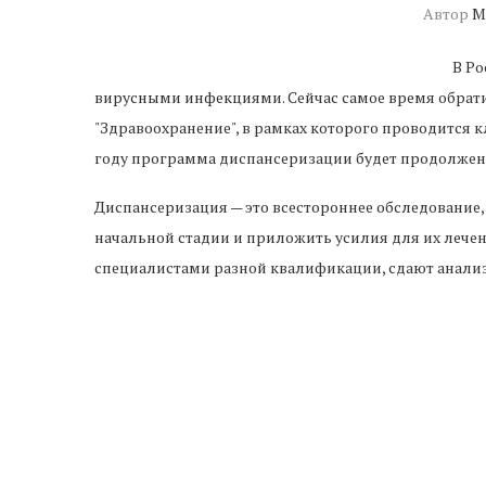
Автор
М
В Ро
вирусными инфекциями. Сейчас самое время обратит
"Здравоохранение", в рамках которого проводится к
году программа диспансеризации будет продолжен
Диспансеризация — это всестороннее обследование
начальной стадии и приложить усилия для их лече
специалистами разной квалификации, сдают анали
Одним из основных моментов скрининга 2023 года
коронавирус. Она включает в себя УЗИ сердца и лег