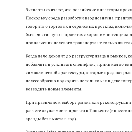
Эксперты считают, что российские инвесторы проя
Поскольку среда разработки неоднозначна, предпоч
говорить о торговых и сервисных проектах, включ
быть достигнуты в проектах с хорошим потенциало
привлечения целевого транспорта не только жителя
Когда дело доходит до реструктуризации рынков, 
добавлять и усиливать специфику, принимая во вн
символической архитектуры, которые придают рынк
целесообразно подходить не только как к девелопер
возводить новые элементы.
При правильном выборе рынка для реконструкции пр
расчете окупаемости проекта в Ташкенте (инвестиции
аренды без вычета в год).
Эксперты Atlas считают, что нестабильная среда в