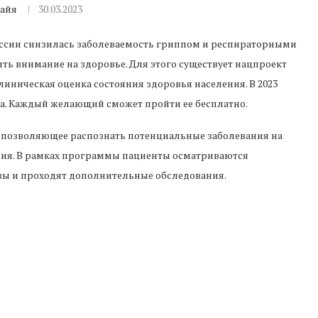
айя
30.03.2023
ссии снизилась заболеваемость гриппом и респираторными
ь внимание на здоровье. Для этого существует нацпроект
линическая оценка состояния здоровья населения. В 2023
а. Каждый желающий сможет пройти ее бесплатно.
, позволяющее распознать потенциальные заболевания на
ния. В рамках программы пациенты осматриваются
зы и проходят дополнительные обследования.
 является расширенная программа для людей, перенесших
ких, анализы на гормоны и беседу с пульмонологом.