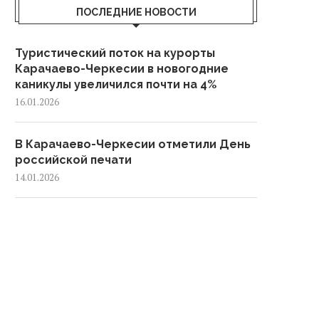
ПОСЛЕДНИЕ НОВОСТИ
Туристический поток на курорты
Карачаево-Черкесии в новогодние
каникулы увеличился почти на 4%
16.01.2026
В Карачаево-Черкесии отметили День
российской печати
14.01.2026
В Карачаево-Черкесии подвели итоги
развития культуры за 2025 год
12.01.2026
В Черкесске обустроили 53
контейнерные площадки за 2025 год