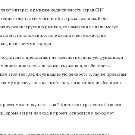
вляют интерес к рынкам недвижимости стран СНГ.
тение отдается сегментам с быстрым доходом. Если
ающих реконструкцию рынков, то намеченные цели могут
м по местоположению, зоне охвата и возможностям
ми, но и гостями города.
консультанты предлагают не изменять основную функцию, а
имание социальную значимость рынков, особенности
ам этой географии уникальную ценность. К таким проектам
скому проекту, но и как к объекту, на котором необходимо
оект может окупиться за 7-8 лет, что отражено в базовом
, кроме затрат на вход в проект, относятся к доходу от
округ рынков - хаотичные парковки и многочисленные