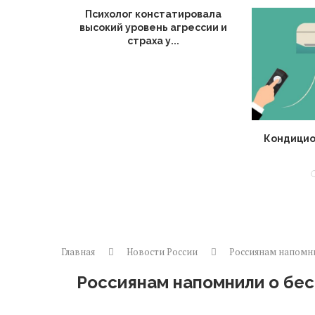
Психолог констатировала
высокий уровень агрессии и
страха у...
порта в
Кондицио
Главная
Новости России
Россиянам напомни
Россиянам напомнили о бес