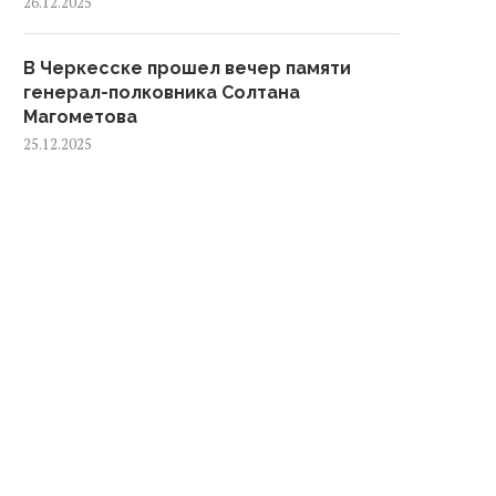
26.12.2025
В Черкесске прошел вечер памяти
генерал-полковника Солтана
Магометова
25.12.2025