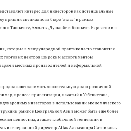
едставляют интерес для инвесторов как потенциальные
ду пришли специалисты бюро "атлас" в рамках
ов в Ташкенте, Алматы, Душанбе и Бишкеке. Вероятно и в
ия, которые в международной практике часто становятся
ых торговых центров широким ассортиментом
оварами местных производителей и неформальной
и продолжают занимать значительную долю розничной
пример, процесс приватизации, начатый в Узбекистане,
ждународных инвесторов в использовании экономического
нструкции рынков Центральной Азии может быть еще более
ским ценностям, а также глобальной тенденции в
ль и генеральный директор Atlas Александра Ситникова .