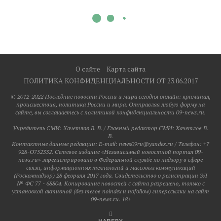
О сайте
Карта сайта
ПОЛИТИКА КОНФИДЕНЦИАЛЬНОСТИ ОТ 23.06.2017
© 2012-2022 Последние новости России и мира сегодня онлайн: криминал,
происшествия, политика России и мира. Отправляя любую форму на
сайте, вы соглашаетесь с политикой конфиденциальности 09-news.ru.
Учредитель СМИ: Хaчeтлoв B. B. / Главный редактор СМИ: Хaчeтлoв B.
B.
Контактные данные редакции: E-mail: news09ru@yandex.ru / Телефон: +7
928-O752332. Сетевое издание «Независимый новостной портал 09-
news.ru» зарегистрировано в Федеральной службе по надзору в сфере
связи, информационных технологий и массовых коммуникаций
(Роскомнадзор) 28 февраля 2017 года. Свидетельство о регистрации ЭЛ
№ ФС 77 - 68804. Копирование новостей с сайта разрешено, только с
установкой активной (без тегов noindex и nofollow) гиперссылки на сайт
09-news.ru. 18+