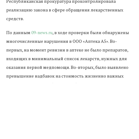
Республиканская прокуратура проконтролировала
реализацию закона в сфере обращения лекарственных
средств.
По данным
09-news.ru
, в ходе проверки были обнаружены
многочисленные нарушения в ООО «Аптека А5». Во-
первых, на момент ревизии в аптеке не было препаратов,
входящих в минимальный список лекарств, нужных для
оказания первой медпомощи. Во-вторых, было выявлено
превышение надбавок на стоимость жизненно важных
лекарств. Нарушены были и требования хранения
препаратов – просроченные медикаменты хранились
вместе с остальными лекарствами.
В отношении директора аптеки вынесено постановление о
возбуждении административного дела.