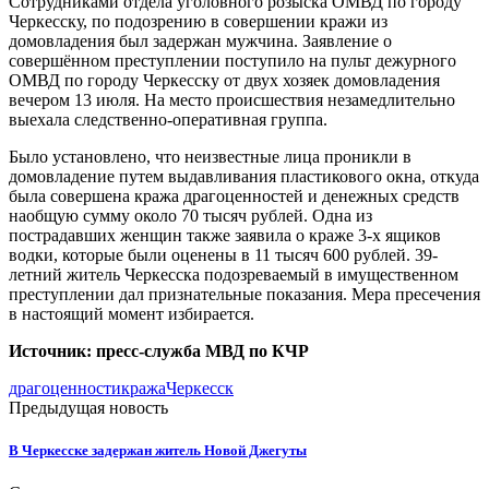
Сотрудниками отдела уголовного розыска ОМВД по городу
Черкесску, по подозрению в совершении кражи из
домовладения был задержан мужчина. Заявление о
совершённом преступлении поступило на пульт дежурного
ОМВД по городу Черкесску от двух хозяек домовладения
вечером 13 июля. На место происшествия незамедлительно
выехала следственно-оперативная группа.
Было установлено, что неизвестные лица проникли в
домовладение путем выдавливания пластикового окна, откуда
была совершена кража драгоценностей и денежных средств
наобщую сумму около 70 тысяч рублей. Одна из
пострадавших женщин также заявила о краже 3-х ящиков
водки, которые были оценены в 11 тысяч 600 рублей. 39-
летний житель Черкесска подозреваемый в имущественном
преступлении дал признательные показания. Мера пресечения
в настоящий момент избирается.
Источник: пресс-служба МВД по КЧР
драгоценности
кража
Черкесск
Предыдущая новость
В Черкесске задержан житель Новой Джегуты