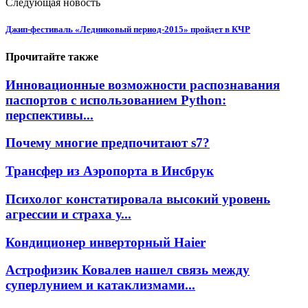
Следующая новость
Джип-фестиваль «Ледниковый период-2015» пройдет в КЧР
Прочитайте также
Инновационные возможности распознавания
паспортов с использованием Python:
перспективы...
Почему многие предпочитают s7?
Трансфер из Аэропорта в Инсбрук
Психолог констатировала высокий уровень
агрессии и страха у...
Кондиционер инверторный Haier
Астрофизик Ковалев нашел связь между
суперлунием и катаклизмами...